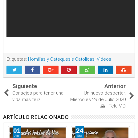
Etiquetas:
Homilias y Catequesis Catolicas
,
Videos
Siguiente
Anterior
Consejos para tener una
Un nuevo despertar,
vida más feliz
Miércoles 29 de Julio 2020
🌄 - Tele VID
ARTÍCULO RELACIONADO
01
24
Ago
Ene