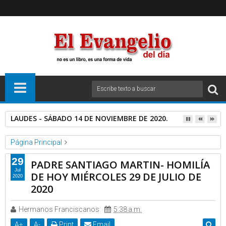
LAUDES - SÁBADO 14 DE NOVIEMBRE DE 2020.
Página Principal
Homilias y Catequesis Catolicas
Videos
29
PADRE SANTIAGO MARTIN- HOMILÍA
PADRE SANTIAGO MARTIN- HOMILÍA DE HOY MIÉRCOLES 29 DE
Jul
DE HOY MIÉRCOLES 29 DE JULIO DE
2020
JULIO DE 2020
2020
Hermanos Franciscanos
5:38 a.m.
A
+
A
-
Print
Email