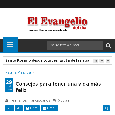
OFICIO DE LECTURA- SÁBADO 14 DE NOVIEMBRE DE 2020.
Página Principal
Padre Sergio
Videos
Consejos para tener una vida más feliz
29
Consejos para tener una vida más
Jul
feliz
2020
Hermanos Franciscanos
6:59 a.m.
A
+
A
-
Print
Email