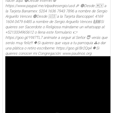
hacer aquí: 🔴Desde internet 🌐
https://www.paypal.me/elpadresergio/usd 🎉 🔴Desde 🇲🇽 a
la Tarjeta Banamex: 5204 1636 7943 7896 a nombre de Sergio
Arguello Vences 🔴Desde 🇺🇸 a la Tarjeta Bancoppel: 4169
1604 0479 6485 a nombre de Sergio Arguello Vences 🙌🏼Si
quieres ser Sacerdote o Religiosa mándame un whatsapp al:
+5213334965612 o llena este formulario: 👉
https://goo.gl/YW7TL7 anímate a seguir al Señor 😇 verás que
serás muy feliz!!! 🔶Si quieres que vaya a tu parroquia ⛪a dar
una plática o retiro escríbeme: https://goo.gl/Br2Qq4 🔶Si
quieres conocer mi Congregación: www.paulinos.org