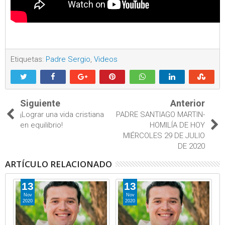
Etiquetas:
Padre Sergio
,
Videos
Siguiente
Anterior
¡Lograr una vida cristiana
PADRE SANTIAGO MARTIN-
en equilibrio!
HOMILÍA DE HOY
MIÉRCOLES 29 DE JULIO
DE 2020
ARTÍCULO RELACIONADO
13
13
Nov
Nov
2020
2020