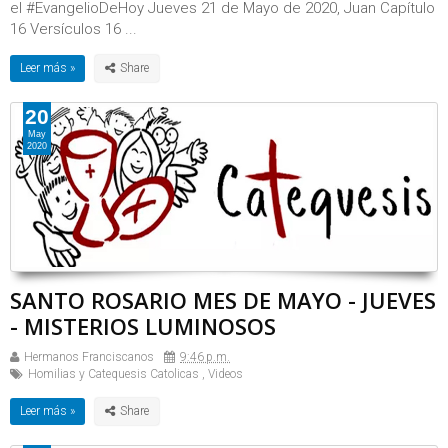
el #EvangelioDeHoy Jueves 21 de Mayo de 2020, Juan Capítulo
16 Versículos 16 ...
Leer más »
20
May
2020
SANTO ROSARIO MES DE MAYO - JUEVES
- MISTERIOS LUMINOSOS
Hermanos Franciscanos
9:46 p.m.
Homilias y Catequesis Catolicas
,
Videos
Leer más »