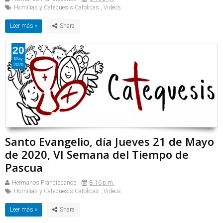
Homilias y Catequesis Catolicas
,
Videos
Leer más »
20
May
2020
Santo Evangelio, día Jueves 21 de Mayo
de 2020, VI Semana del Tiempo de
Pascua
Hermanos Franciscanos
8:16 p.m.
Homilias y Catequesis Catolicas
,
Videos
Leer más »