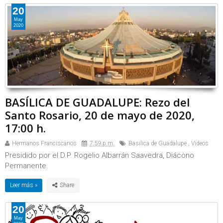
20
May
2020
BASÍLICA DE GUADALUPE: Rezo del
Santo Rosario, 20 de mayo de 2020,
17:00 h.
Hermanos Franciscanos
7:59 p.m.
Basilica de Guadalupe
,
Videos
Presidido por el D.P. Rogelio Albarrán Saavedra, Diácono
Permanente.
Leer más »
20
May