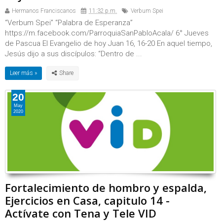
Hermanos Franciscanos
11:32 p.m.
Verbum Spei
“Verbum Spei” “Palabra de Esperanza”
https://m.facebook.com/ParroquiaSanPabloAcala/ 6° Jueves
de Pascua El Evangelio de hoy Juan 16, 16-20 En aquel tiempo,
Jesús dijo a sus discípulos: “Dentro de ...
Leer más »
20
May
2020
Fortalecimiento de hombro y espalda,
Ejercicios en Casa, capitulo 14 -
Actívate con Tena y Tele VID