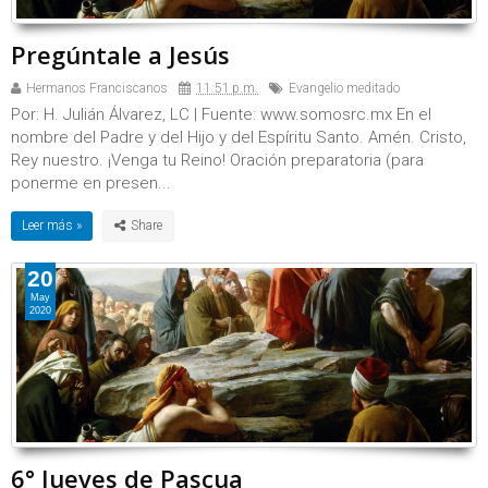
Pregúntale a Jesús
Hermanos Franciscanos
11:51 p.m.
Evangelio meditado
Por: H. Julián Álvarez, LC | Fuente: www.somosrc.mx En el
nombre del Padre y del Hijo y del Espíritu Santo. Amén. Cristo,
Rey nuestro. ¡Venga tu Reino! Oración preparatoria (para
ponerme en presen...
Leer más »
20
May
2020
6° Jueves de Pascua