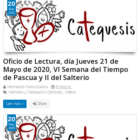
20
May
2020
Oficio de Lectura, día Jueves 21 de
Mayo de 2020, VI Semana del Tiempo
de Pascua y II del Salterio
Hermanos Franciscanos
8:46 p.m.
Homilias y Catequesis Catolicas
,
Videos
Leer más »
20
May
2020