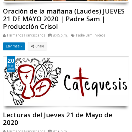
Oración de la mañana (Laudes) JUEVES
21 DE MAYO 2020 | Padre Sam |
Producción Crisol
Hermanos Franciscanos
8:45 p.m.
Padre Sam
,
Videos
Leer más »
20
May
2020
Lecturas del Jueves 21 de Mayo de
2020
Hermanos Franciscanos
8:16 p.m.