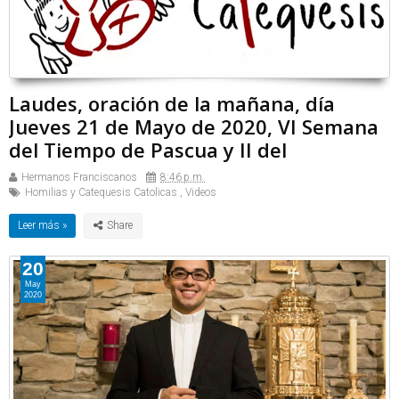
Laudes, oración de la mañana, día
Jueves 21 de Mayo de 2020, VI Semana
del Tiempo de Pascua y II del
Hermanos Franciscanos
8:46 p.m.
Homilias y Catequesis Catolicas
,
Videos
Leer más »
20
May
2020