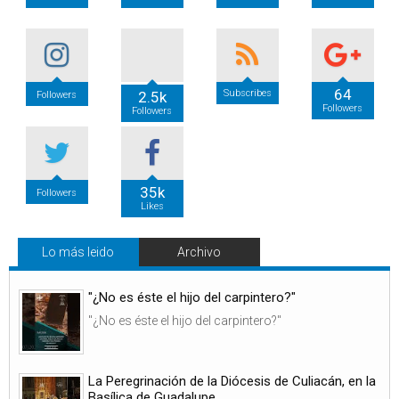
64
Subscribes
2.5k
Followers
Followers
Followers
35k
Followers
Likes
Lo más leido
Archivo
"¿No es éste el hijo del carpintero?"
"¿No es éste el hijo del carpintero?"
La Peregrinación de la Diócesis de Culiacán, en la
Basílica de Guadalupe.