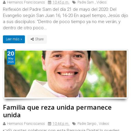
Hermanos Franciscanos
10:45 p.m.
Padre Sam
,
Videos
Reflexión del Padre Sam del día 21 de mayo del 2020: Del
Evangelio según San Juan 16, 16-20 En aquel tiempo, Jesús dijo
a sus discípulos: “Dentro de poco tiempo ya no me verán; y
dentro de otro poco...
Leer más »
20
May
2020
Familia que reza unida permanece
unida
Hermanos Franciscanos
10:44 p.m.
Padre Sergio
,
Videos
👉Si gustas colaborar con esta Parroquia Digital lo puedes