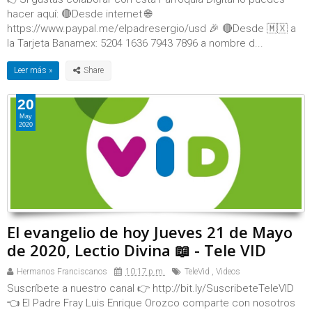
hacer aquí: 🔴Desde internet 🌐
https://www.paypal.me/elpadresergio/usd 🎉 🔴Desde 🇲🇽 a
la Tarjeta Banamex: 5204 1636 7943 7896 a nombre d...
Leer más »
20
May
2020
El evangelio de hoy Jueves 21 de Mayo
de 2020, Lectio Divina 📖 - Tele VID
Hermanos Franciscanos
10:17 p.m.
TeleVid
,
Videos
Suscríbete a nuestro canal 👉 http://bit.ly/SuscribeteTeleVID
👈 El Padre Fray Luis Enrique Orozco comparte con nosotros