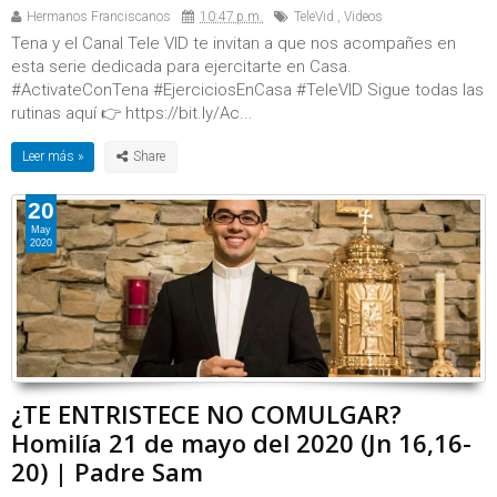
Hermanos Franciscanos
10:47 p.m.
TeleVid
,
Videos
Tena y el Canal Tele VID te invitan a que nos acompañes en
esta serie dedicada para ejercitarte en Casa.
#ActivateConTena #EjerciciosEnCasa #TeleVID Sigue todas las
rutinas aquí 👉 https://bit.ly/Ac...
Leer más »
20
May
2020
¿TE ENTRISTECE NO COMULGAR?
Homilía 21 de mayo del 2020 (Jn 16,16-
20) | Padre Sam