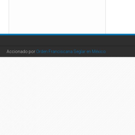
Accionado por
Orden Franciscana Seglar en México
CONTADOR SOCIAL
Followers
Followers
Followers
Followers