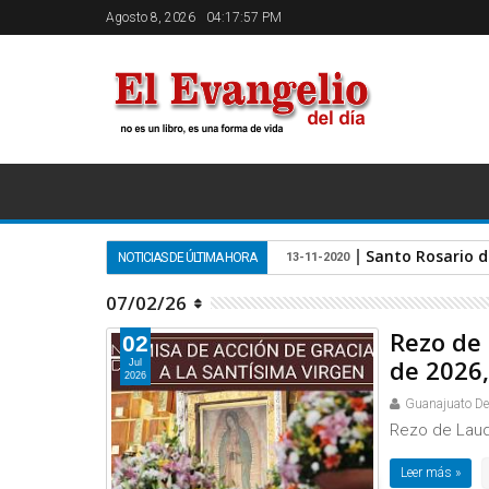
Agosto 8, 2026
04:17:57 PM
Santo Rosario d
NOTICIAS DE ÚLTIMA HORA
13-11-2020
07/02/26
Rezo de 
02
de 2026,
Jul
2026
Guanajuato D
Rezo de Laude
Leer más »