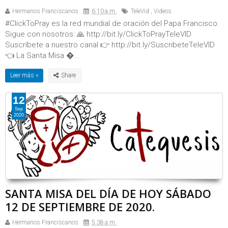
Hermanos Franciscanos
6:10 a.m.
TeleVid
,
Videos
#ClickToPray es la red mundial de oración del Papa Francisco.
Sigue con nosotros: 🙏 http://bit.ly/ClickToPrayTeleVID
Suscríbete a nuestro canal 👉 http://bit.ly/SuscribeteTeleVID
👈 La Santa Misa ...
Leer más »
12
Sep
2020
SANTA MISA DEL DÍA DE HOY SÁBADO
12 DE SEPTIEMBRE DE 2020.
Hermanos Franciscanos
5:38 a.m.