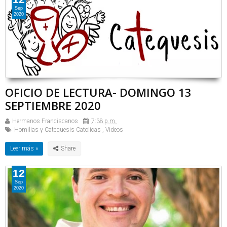
Sep
2020
OFICIO DE LECTURA- DOMINGO 13
SEPTIEMBRE 2020
Hermanos Franciscanos
7:38 p.m.
Homilias y Catequesis Catolicas
,
Videos
Leer más »
12
Sep
2020