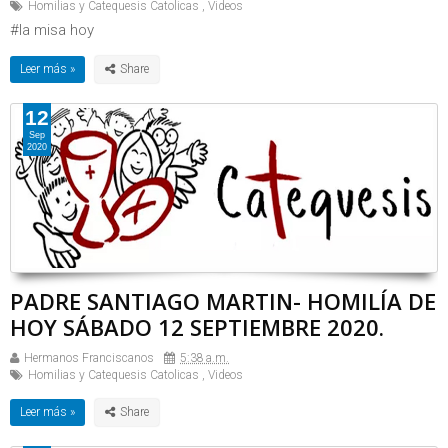
Homilias y Catequesis Catolicas
,
Videos
#la misa hoy
Leer más »
12
Sep
2020
PADRE SANTIAGO MARTIN- HOMILÍA DE
HOY SÁBADO 12 SEPTIEMBRE 2020.
Hermanos Franciscanos
5:38 a.m.
Homilias y Catequesis Catolicas
,
Videos
Leer más »