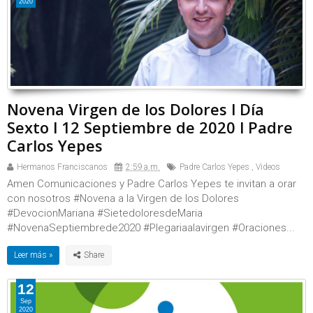
2020
Novena Virgen de los Dolores l Día
Sexto l 12 Septiembre de 2020 l Padre
Carlos Yepes
Hermanos Franciscanos
2:59 a.m.
Padre Carlos Yepes
,
Videos
Amen Comunicaciones y Padre Carlos Yepes te invitan a orar
con nosotros #Novena a la Virgen de los Dolores
#DevocionMariana #SietedoloresdeMaria
#NovenaSeptiembrede2020 #Plegariaalavirgen #Oraciones...
Leer más »
12
Sep
2020