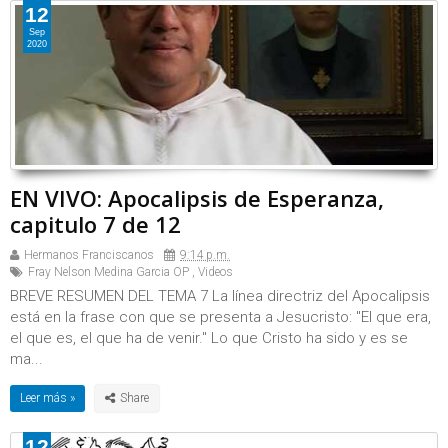
12
Sep
2020
EN VIVO: Apocalipsis de Esperanza,
capitulo 7 de 12
Hermanos Franciscanos
9:14 p.m.
Fray Nelson Medina Garcia OP
,
Videos
BREVE RESUMEN DEL TEMA 7 La línea directriz del Apocalipsis
está en la frase con que se presenta a Jesucristo: "El que era,
el que es, el que ha de venir." Lo que Cristo ha sido y es se
ma...
Leer más »
12