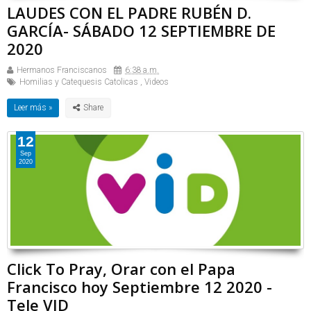
LAUDES CON EL PADRE RUBÉN D.
GARCÍA- SÁBADO 12 SEPTIEMBRE DE
2020
Hermanos Franciscanos
6:38 a.m.
Homilias y Catequesis Catolicas
,
Videos
Leer más »
12
Sep
2020
Click To Pray, Orar con el Papa
Francisco hoy Septiembre 12 2020 -
Tele VID