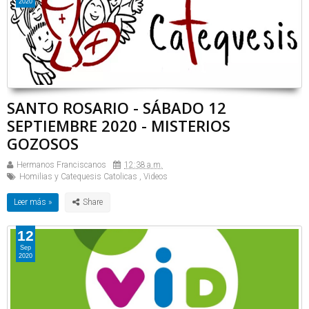
2020
SANTO ROSARIO - SÁBADO 12
SEPTIEMBRE 2020 - MISTERIOS
GOZOSOS
Hermanos Franciscanos
12:38 a.m.
Homilias y Catequesis Catolicas
,
Videos
Leer más »
12
Sep
2020