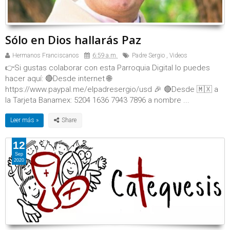
Sólo en Dios hallarás Paz
Hermanos Franciscanos
6:59 a.m.
Padre Sergio
,
Videos
👉Si gustas colaborar con esta Parroquia Digital lo puedes
hacer aquí: 🔴Desde internet 🌐
https://www.paypal.me/elpadresergio/usd 🎉 🔴Desde 🇲🇽 a
la Tarjeta Banamex: 5204 1636 7943 7896 a nombre ...
Leer más »
12
Sep
2020