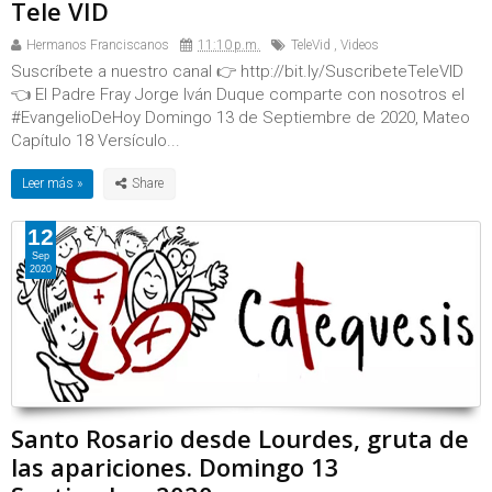
Tele VID
Hermanos Franciscanos
11:10 p.m.
TeleVid
,
Videos
Suscríbete a nuestro canal 👉 http://bit.ly/SuscribeteTeleVID
👈 El Padre Fray Jorge Iván Duque comparte con nosotros el
#EvangelioDeHoy Domingo 13 de Septiembre de 2020, Mateo
Capítulo 18 Versículo...
Leer más »
12
Sep
2020
Santo Rosario desde Lourdes, gruta de
las apariciones. Domingo 13