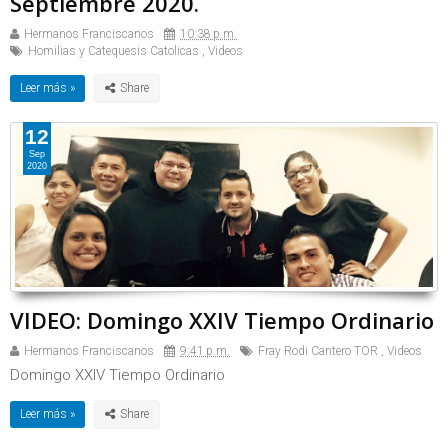
Septiembre 2020.
Hermanos Franciscanos
10:38 p.m.
Homilias y Catequesis Catolicas
,
Videos
Leer más »
12
Sep
2020
VIDEO: Domingo XXIV Tiempo Ordinario
Hermanos Franciscanos
9:41 p.m.
Fray Rodi Cantero TOR
,
Videos
Domingo XXIV Tiempo Ordinario
Leer más »