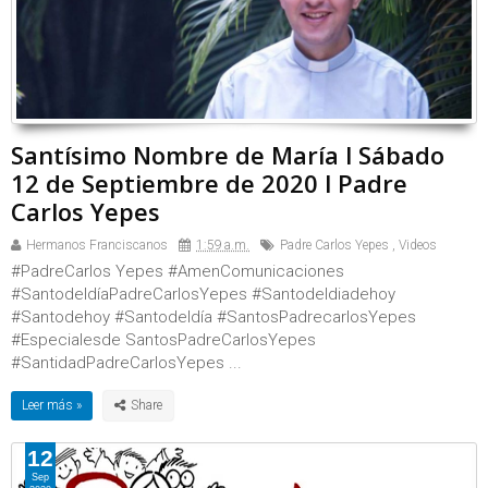
Santísimo Nombre de María l Sábado
12 de Septiembre de 2020 l Padre
Carlos Yepes
Hermanos Franciscanos
1:59 a.m.
Padre Carlos Yepes
,
Videos
#PadreCarlos Yepes #AmenComunicaciones
#SantodeldíaPadreCarlosYepes #Santodeldiadehoy
#Santodehoy #Santodeldía #SantosPadrecarlosYepes
#Especialesde SantosPadreCarlosYepes
#SantidadPadreCarlosYepes ...
Leer más »
12
Sep