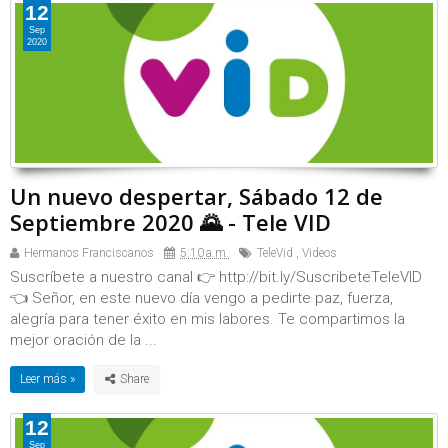
12
Sep
2020
Un nuevo despertar, Sábado 12 de
Septiembre 2020 🌄 - Tele VID
Hermanos Franciscanos
5:10 a.m.
TeleVid
,
Videos
Suscríbete a nuestro canal 👉 http://bit.ly/SuscribeteTeleVID
👈 Señor, en este nuevo día vengo a pedirte paz, fuerza,
alegría para tener éxito en mis labores. Te compartimos la
mejor oración de la ...
Leer más »
12
Sep