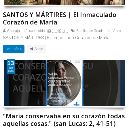
SANTOS Y MÁRTIRES | El Inmaculado
Corazón de María
Guanajuato Desconocido
11:40 a.m.
Basilica de Guadalupe
,
Video
SANTOS Y MÁRTIRES | El Inmaculado Corazón de María
Leer más »
13
Jun
2026
"María conservaba en su corazón todas
aquellas cosas." (san Lucas: 2, 41-51)