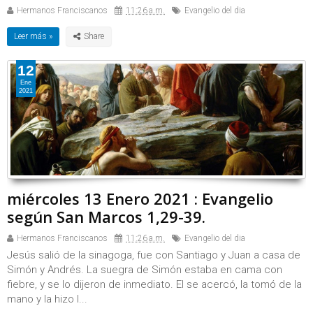
Hermanos Franciscanos
11:26 a.m.
Evangelio del dia
Leer más »
12
Ene
2021
miércoles 13 Enero 2021 : Evangelio
según San Marcos 1,29-39.
Hermanos Franciscanos
11:26 a.m.
Evangelio del dia
Jesús salió de la sinagoga, fue con Santiago y Juan a casa de
Simón y Andrés. La suegra de Simón estaba en cama con
fiebre, y se lo dijeron de inmediato. El se acercó, la tomó de la
mano y la hizo l...