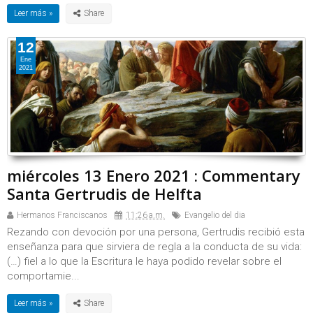
Leer más »
12
Ene
2021
miércoles 13 Enero 2021 : Commentary
Santa Gertrudis de Helfta
Hermanos Franciscanos
11:26 a.m.
Evangelio del dia
Rezando con devoción por una persona, Gertrudis recibió esta
enseñanza para que sirviera de regla a la conducta de su vida:
(…) fiel a lo que la Escritura le haya podido revelar sobre el
comportamie...
Leer más »