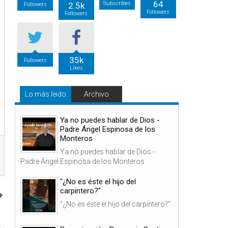
64
Subscribes
2.5k
Followers
Followers
Followers
35k
Followers
Likes
Lo más leido
Archivo
Ya no puedes hablar de Dios -
Padre Ángel Espinosa de los
Monteros
Ya no puedes hablar de Dios -
Padre Ángel Espinosa de los Monteros
"¿No es éste el hijo del
carpintero?"
"¿No es éste el hijo del carpintero?"