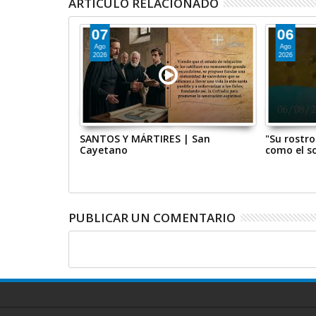
ARTÍCULO RELACIONADO
07
06
Ago
Ago
2026
2026
ernes, 19 de
SANTOS Y MÁRTIRES | San
"Su rostro
Cayetano
como el so
PUBLICAR UN COMENTARIO