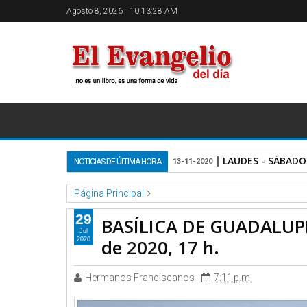
Agosto 8, 2026
10:13:29 AM
LAUDES - SÁBADO
NOTICIAS DE ÚLTIMA HORA
13-11-2020
Página Principal
Basilica de Guadalupe
Videos
BASÍLICA DE GUADALU
29
BASÍLICA DE GUADALUPE: 
Jul
de 2020, 17 h.
2020
Hermanos Franciscanos
7:11 p.m.