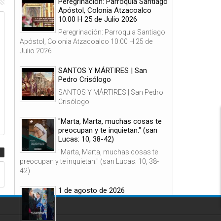
Peregrinación: Parroquia Santiago
Apóstol, Colonia Atzacoalco
10:00 H 25 de Julio 2026
05
05
Peregrinación: Parroquia Santiago
Ago
Ago
2026
2026
Apóstol, Colonia Atzacoalco 10:00 H 25 de
Julio 2026
SANTOS Y MÁRTIRES | San
Pedro Crisólogo
SANTOS Y MÁRTIRES | San Pedro
Diócesis de Torreón, 5 de Agosto de
Diócesis de Torreón, 5 de
Crisólogo
2026, 12:00 h.
2026, 12:00 h.
"Marta, Marta, muchas cosas te
preocupan y te inquietan." (san
Lucas: 10, 38-42)
"Marta, Marta, muchas cosas te
preocupan y te inquietan." (san Lucas: 10, 38-
42)
1 de agosto de 2026
1 de agosto de 2026