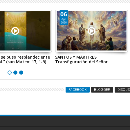
06
Ago
2026
 se puso resplandeciente
SANTOS Y MÁRTIRES |
l." (san Mateo: 17, 1-9)
Transfiguración del Señor
FACEBOOK
BLOGGER
DISQUS