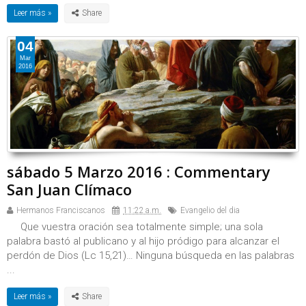
Leer más »
04
Mar
2016
sábado 5 Marzo 2016 : Commentary
San Juan Clímaco
Hermanos Franciscanos
11:22 a.m.
Evangelio del dia
Que vuestra oración sea totalmente simple; una sola
palabra bastó al publicano y al hijo pródigo para alcanzar el
perdón de Dios (Lc 15,21)… Ninguna búsqueda en las palabras
...
Leer más »