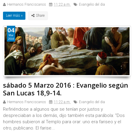
Hermanos Franciscanos
11:22 a.m.
Evangelio del dia
Leer más »
04
Mar
2016
sábado 5 Marzo 2016 : Evangelio según
San Lucas 18,9-14.
Hermanos Franciscanos
11:22 a.m.
Evangelio del dia
Refiriéndose a algunos que se tenían por justos y
despreciaban a los demás, dijo también esta parábola: "Dos
hombres subieron al Templo para orar: uno era fariseo y el
otro, publicano. El farise...