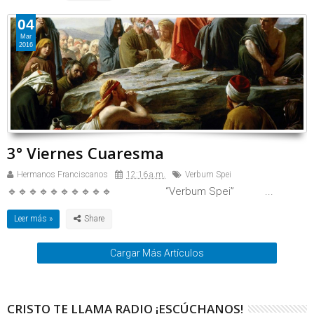
04
Mar
2016
3° Viernes Cuaresma
Hermanos Franciscanos
12:16 a.m.
Verbum Spei
🔹🔹🔹🔹🔹🔹🔹🔹🔹🔹 “Verbum Spei” ...
Leer más »
Cargar Más Artículos
CRISTO TE LLAMA RADIO ¡ESCÚCHANOS!