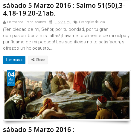
sábado 5 Marzo 2016 : Salmo 51(50),3-
4.18-19.20-21ab.
Hermanos Franciscanos
11:22 a.m.
Evangelio del dia
¡Ten piedad de mí, Señor, por tu bondad, por tu gran
compasión, borra mis faltas! ¡Lávame totalmente de mi culpa y
purifícame de mi pecado! Los sacrificios no te satisfacen; si
ofrezco un holocausto,...
Leer más »
04
Mar
2016
sábado 5 Marzo 2016 :