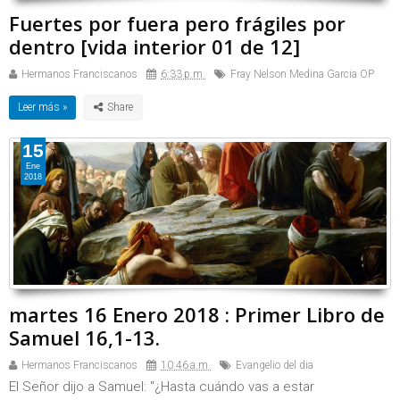
Fuertes por fuera pero frágiles por
dentro [vida interior 01 de 12]
Hermanos Franciscanos
6:33 p.m.
Fray Nelson Medina Garcia OP
Leer más »
15
Ene
2018
martes 16 Enero 2018 : Primer Libro de
Samuel 16,1-13.
Hermanos Franciscanos
10:46 a.m.
Evangelio del dia
El Señor dijo a Samuel: "¿Hasta cuándo vas a estar