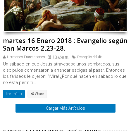
martes 16 Enero 2018 : Evangelio según
San Marcos 2,23-28.
Hermanos Franciscanos
10:46 a.m.
Evangelio del dia
Un sábado en que Jesús atravesaba unos sembrados, sus
discípulos comenzaron a arrancar espigas al pasar. Entonces
los fariseos le dijeron: "¡Mira! ¿Por qué hacen en sábado lo que
no está permiti...
Leer más »
Cargar Más Artículos