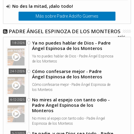
No des la mitad, ¡dalo todo!
Más sobre Padre Adolfo Güemes
PADRE ÁNGEL ESPINOZA DE LOS MONTEROS
MÁS...
Ya no puedes hablar de Dios - Padre
1-8-2026
Ángel Espinosa de los Monteros
Ya no puedes hablar de Dios - Padre Ángel Espinosa
de los Monteros
Cómo confesarse mejor - Padre
24-1-2026
Ángel Espinosa de los Monteros
Cómo confesarse mejor - Padre Ángel Espinosa de
los Monteros
No mires al espejo con tanto odio -
6-12-2025
Padre Ángel Espinosa de los
Monteros
No mires al espejo con tanto odio - Padre Ángel
Espinosa de los Monteros
Se nadie, y que Dios sea todo - Padre
5-7-2025