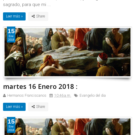
sagrado, para que mi ...
Leer más »
15
Ene
2018
martes 16 Enero 2018 :
Hermanos Franciscanos
10:46 a.m.
Evangelio del dia
Leer más »
15
Ene
2018