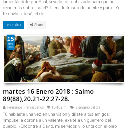
lamentándote por Saúl, si yo lo he rechazado para que no
reine más sobre Israel? ¡Llena tu frasco de aceite y parte! Yo
te envío a Jesé, el de ...
Leer más »
15
Ene
2018
martes 16 Enero 2018 : Salmo
89(88),20.21-22.27-28.
Hermanos Franciscanos
10:46 a.m.
Evangelio del dia
Tú hablaste una vez en una visión y dijiste a tus amigos:
“Impuse la corona a un valiente, exalté a un guerrero del
pueblo. «Encontré a David, mi servidor, y lo ungí con el óleo