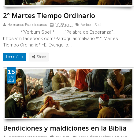
2° Martes Tiempo Ordinario
Hermanos Franciscanos
10:38 p.m.
Verbum Spei
*”Verbum Spei”* _”Palabra de Esperanza”_
https://m.facebook.com/Parroquiasrcalvario *2° Martes
Tiempo Ordinario* *El Evangelio...
Leer más »
15
Ene
2018
Bendiciones y maldiciones en la Biblia