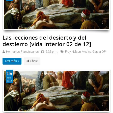
Las lecciones del desierto y del
destierro [vida interior 02 de 12]
Hermanos Franciscanos
6:33 p.m.
Fray Nelson Medina Garcia OP
Leer más »
15
Ene
2018