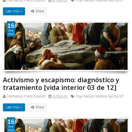
Hermanos Franciscanos
8:33 p.m.
Fray Nelson Medina Garcia OP
Leer más »
15
Ene
2018
Activismo y escapismo: diagnóstico y
tratamiento [vida interior 03 de 12]
Hermanos Franciscanos
6:33 p.m.
Fray Nelson Medina Garcia OP
Leer más »
15
Ene
2018