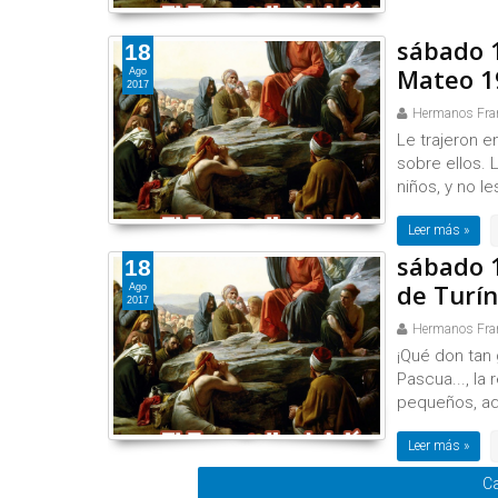
sábado 1
18
Mateo 1
Ago
2017
Hermanos Fra
Le trajeron e
sobre ellos. 
niños, y no l
Leer más »
sábado 
18
de Turín
Ago
2017
Hermanos Fra
¡Qué don tan
Pascua..., la
pequeños, aqu
Leer más »
Ca