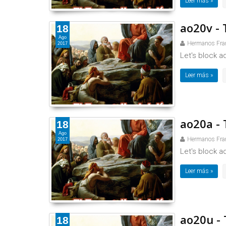
Leer más »
ao20v - 
18
Ago
Hermanos Fra
2017
Let's block a
Leer más »
ao20a - 
18
Ago
Hermanos Fra
2017
Let's block a
Leer más »
ao20u - 
18