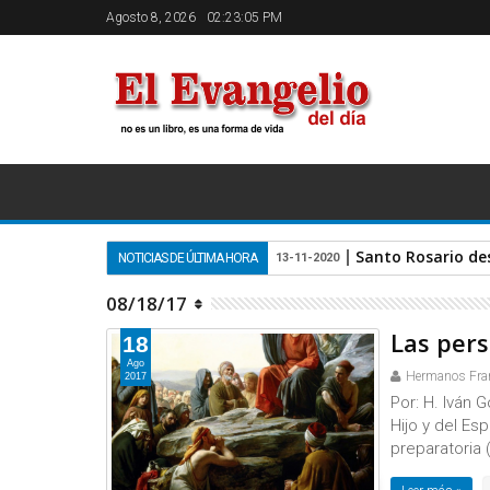
Agosto 8, 2026
02:23:05 PM
Santo Rosario de
NOTICIAS DE ÚLTIMA HORA
13-11-2020
08/18/17
Las per
18
Ago
Hermanos Fra
2017
Por: H. Iván 
Hijo y del Es
preparatoria 