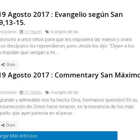
9 Agosto 2017 : Evangelio según San
9,13-15.
nciscanos
11:16 a.m.
Evangelio del dia
ntonces a unos niños para que les impusiera las manos y orara
Los discípulos los reprendieron, pero Jesús les dijo: "Dejen a los
es impidan que vengan a mí...
19 Agosto 2017 : Commentary San Máxim
nciscanos
11:16 a.m.
Evangelio del dia
 grande y admirable nos ha hecho Dios, hermanos queridos! En su
 resurrección de Cristo hace renacer, en la inocencia de los más
ello que ayer perecía en el peca...
rgar Más Artículos