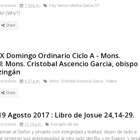
nciscanos
7:30 p.m.
Fray Nelson Medina Garcia OP
ds! (Why?)
X Domingo Ordinario Ciclo A - Mons.
l: Mons. Cristobal Ascencio Garcia, obispo
zingán
nciscanos
6:37 p.m.
Mons. Cristobal Ascencio Garcia
,
Videos
9 Agosto 2017 : Libro de Josue 24,14-29.
nciscanos
11:16 a.m.
Evangelio del dia
 teman al Señor y sírvanlo con integridad y lealtad; dejen de lado a
e sirvieron sus antepasados al otro lado del Río y en Egipto, y sirv