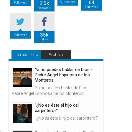
64
Subscribes
2.5k
Followers
Followers
Followers
35k
Followers
Likes
Lo más leido
Archivo
Ya no puedes hablar de Dios -
Padre Ángel Espinosa de los
Monteros
Ya no puedes hablar de Dios -
Padre Ángel Espinosa de los Monteros
"¿No es éste el hijo del
carpintero?"
"¿No es éste el hijo del carpintero?"
an