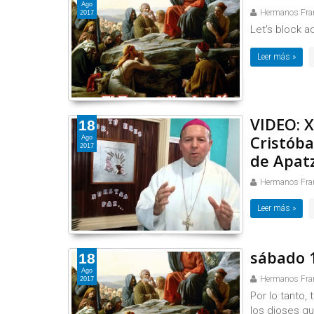
Ago
Hermanos Fra
2017
Let's block a
Leer más »
VIDEO: X
18
Cristóba
Ago
2017
de Apat
Hermanos Fra
Leer más »
sábado 1
18
Ago
Hermanos Fra
2017
Por lo tanto,
los dioses qu