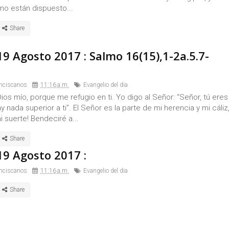
 no están dispuesto...
9 Agosto 2017 : Salmo 16(15),1-2a.5.7-
nciscanos
11:16 a.m.
Evangelio del dia
os mío, porque me refugio en ti. Yo digo al Señor: “Señor, tú eres
y nada superior a ti”. El Señor es la parte de mi herencia y mi cáliz
i suerte! Bendeciré a...
9 Agosto 2017 :
nciscanos
11:16 a.m.
Evangelio del dia