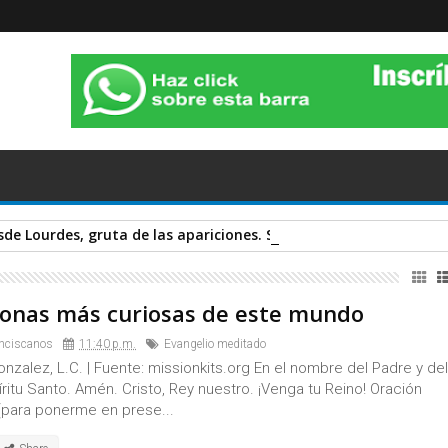
sde Lourdes, gruta de las apariciones. Sábado 14 de Noviembre 
sonas más curiosas de este mundo
nciscanos
11:40 p.m.
Evangelio meditado
Gonzalez, L.C. | Fuente: missionkits.org En el nombre del Padre y del
píritu Santo. Amén. Cristo, Rey nuestro. ¡Venga tu Reino! Oración
(para ponerme en prese...