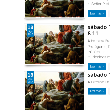
al Señor. Y si
Leer más »
sábado 1
18
8.11.
Ago
2017
Hermanos Fra
Protégeme, Di
mi bien, no ha
¡tú decides m
Leer más »
sábado 1
18
Ago
Hermanos Fra
2017
Leer más »