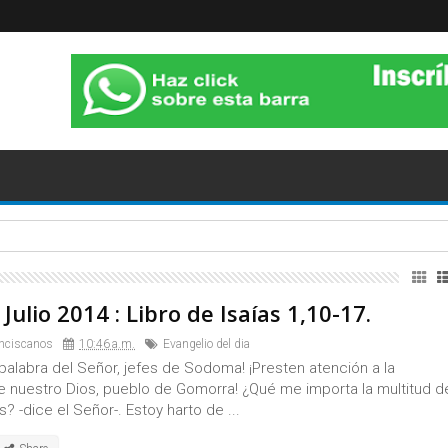
RA- SÁBADO 14 DE NOVIEMBRE DE 2020.
Julio 2014 : Libro de Isaías 1,10-17.
nciscanos
10:46 a.m.
Evangelio del dia
palabra del Señor, jefes de Sodoma! ¡Presten atención a la
e nuestro Dios, pueblo de Gomorra! ¿Qué me importa la multitud d
s? -dice el Señor-. Estoy harto de ...