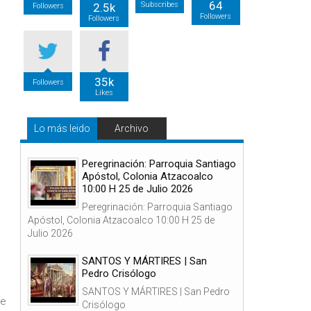
64
Subscribes
2.5k
Followers
Followers
Followers
35k
Followers
Likes
Lo más leido
Archivo
Peregrinación: Parroquia Santiago
Apóstol, Colonia Atzacoalco
10:00 H 25 de Julio 2026
Peregrinación: Parroquia Santiago
Apóstol, Colonia Atzacoalco 10:00 H 25 de
Julio 2026
SANTOS Y MÁRTIRES | San
Pedro Crisólogo
SANTOS Y MÁRTIRES | San Pedro
se
Crisólogo