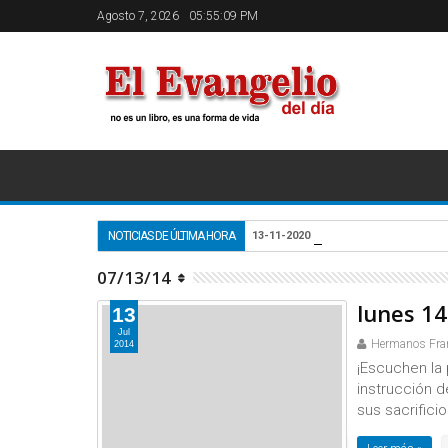
Agosto 7, 2026
05:55:09 PM
OFICIO DE LECTU
NOTICIAS DE ÚLTIMA HORA
13-11-2020
07/13/14
lunes 14 
13
Jul
Hermanos Fra
2014
¡Escuchen la 
instrucción d
sus sacrificio