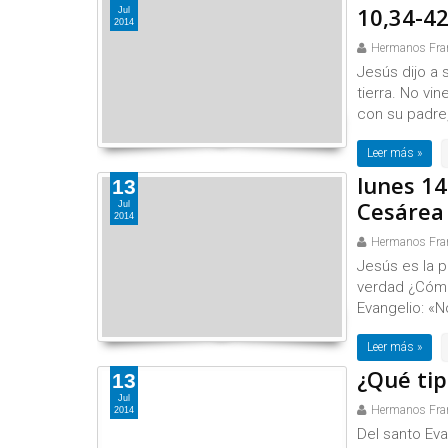
10,34-42
Jul
2014
Hermanos Fra
Jesús dijo a 
tierra. No vin
con su padre, 
Leer más »
lunes 14
13
Cesárea
Jul
2014
Hermanos Fra
Jesús es la pa
verdad ¿Cómo
Evangelio: «N
Leer más »
¿Qué tip
13
Jul
Hermanos Fra
2014
Del santo Eva