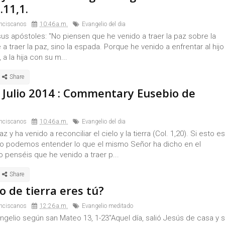
.11,1.
nciscanos
10:46 a.m.
Evangelio del dia
sus apóstoles: "No piensen que he venido a traer la paz sobre la
e a traer la paz, sino la espada. Porque he venido a enfrentar al hijo
a la hija con su m...
 Julio 2014 : Commentary Eusebio de
nciscanos
10:46 a.m.
Evangelio del dia
z y ha venido a reconciliar el cielo y la tierra (Col. 1,20). Si esto es
 podemos entender lo que el mismo Señor ha dicho en el
o penséis que he venido a traer p...
o de tierra eres tú?
nciscanos
12:26 a.m.
Evangelio meditado
ngelio según san Mateo 13, 1-23"Aquel día, salió Jesús de casa y 