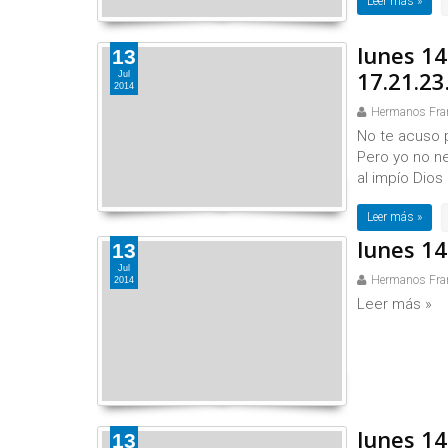
Leer más »
lunes 14
13
17.21.23
Jul
2014
Hermanos Fra
No te acuso p
Pero yo no ne
al impío Dios 
Leer más »
lunes 14 
13
Jul
Hermanos Fra
2014
Leer más »
lunes 14
13