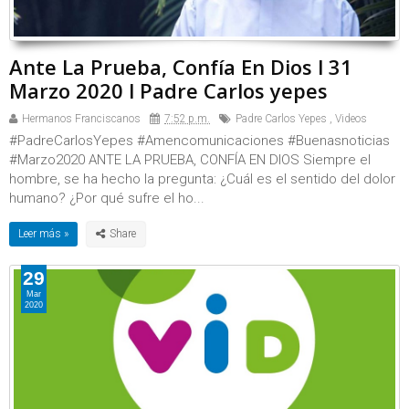
Ante La Prueba, Confía En Dios l 31
Marzo 2020 l Padre Carlos yepes
Hermanos Franciscanos
7:52 p.m.
Padre Carlos Yepes
,
Videos
#PadreCarlosYepes #Amencomunicaciones #Buenasnoticias
#Marzo2020 ANTE LA PRUEBA, CONFÍA EN DIOS Siempre el
hombre, se ha hecho la pregunta: ¿Cuál es el sentido del dolor
humano? ¿Por qué sufre el ho...
Leer más »
29
Mar
2020