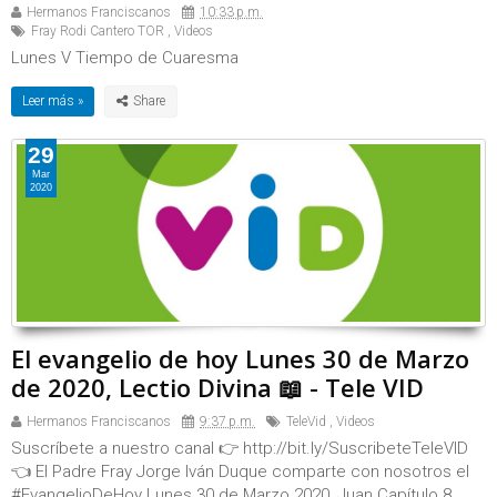
Hermanos Franciscanos
10:33 p.m.
Fray Rodi Cantero TOR
,
Videos
Lunes V Tiempo de Cuaresma
Leer más »
29
Mar
2020
El evangelio de hoy Lunes 30 de Marzo
de 2020, Lectio Divina 📖 - Tele VID
Hermanos Franciscanos
9:37 p.m.
TeleVid
,
Videos
Suscríbete a nuestro canal 👉 http://bit.ly/SuscribeteTeleVID
👈 El Padre Fray Jorge Iván Duque comparte con nosotros el
#EvangelioDeHoy Lunes 30 de Marzo 2020, Juan Capítulo 8