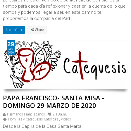
La cuaresma es un tiempo de penitencia, de cambio; es un
tiempo para cada día reflexionar y caer en la cuenta de lo que
somos y podemos llegar a ser, en este camino te
proponemos la compañía del Pad...
Leer más »
29
Mar
2020
PAPA FRANCISCO- SANTA MISA -
DOMINGO 29 MARZO DE 2020
Hermanos Franciscanos
2:10 a.m.
Homilias y Catequesis Catolicas
,
Videos
Desde la Capilla de la Casa Santa Marta.