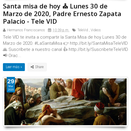
Santa misa de hoy ⛪ Lunes 30 de
Marzo de 2020, Padre Ernesto Zapata
Palacio - Tele VID
Hermanos Franciscanos
10:39 p.m.
TeleVid
,
Videos
Tele VID te invita a compartir la Santa Misa de hoy Lunes 30 de
Marzo de 2020. #LaSantaMisa 👉 http://bit.ly/SantaMisaTeleVID
🙏 Suscríbete a nuestro canal 👍 http://bit.ly/SuscribeteTeleVID
📢 Orac...
Leer más »
29
Mar
2020