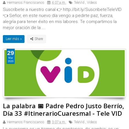
Hermanos Franciscanos
4:07 a.m.
TeleVid
,
Videos
Suscríbete a nuestro canal 👉 http://bit.ly/SuscribeteTeleVID
👈 Señor, en este nuevo día vengo a pedirte paz, fuerza,
alegría para tener éxito en mis labores. Te compartimos la
mejor oración de la ...
Leer más »
29
Mar
2020
La palabra 📅 Padre Pedro Justo Berrío,
Día 33 #ItinerarioCuaresmal - Tele VID
Hermanos Franciscanos
3:07 a.m.
TeleVid
,
Videos