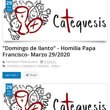
29
Mar
2020
"Domingo de llanto" - Homilía Papa
Francisco- Marzo 29/2020
Hermanos Franciscanos
5:40 a.m.
Homilias y Catequesis Catolicas
,
Videos
Leer más »
29
Mar
2020