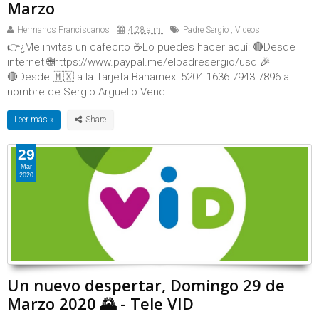
Marzo
Hermanos Franciscanos
4:28 a.m.
Padre Sergio
,
Videos
👉¿Me invitas un cafecito ☕Lo puedes hacer aquí: 🔴Desde
internet 🌐https://www.paypal.me/elpadresergio/usd 🎉
🔴Desde 🇲🇽 a la Tarjeta Banamex: 5204 1636 7943 7896 a
nombre de Sergio Arguello Venc...
Leer más »
29
Mar
2020
Un nuevo despertar, Domingo 29 de
Marzo 2020 🌄 - Tele VID