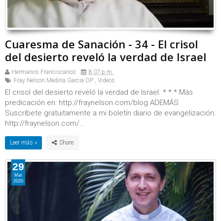
Cuaresma de Sanación - 34 - El crisol
del desierto reveló la verdad de Israel
Hermanos Franciscanos
8:07 p.m.
Fray Nelson Medina Garcia OP
,
Videos
El crisol del desierto reveló la verdad de Israel. * * * Más
predicación en: http://fraynelson.com/blog ADEMÁS:
Suscríbete gratuitamente a mi boletín diario de evangelización:
http://fraynelson.com/...
Leer más »
29
Mar
2020