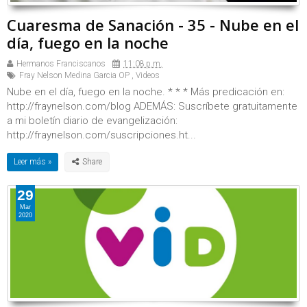
Cuaresma de Sanación - 35 - Nube en el
día, fuego en la noche
Hermanos Franciscanos
11:08 p.m.
Fray Nelson Medina Garcia OP
,
Videos
Nube en el día, fuego en la noche. * * * Más predicación en:
http://fraynelson.com/blog ADEMÁS: Suscríbete gratuitamente
a mi boletín diario de evangelización:
http://fraynelson.com/suscripciones.ht...
Leer más »
29
Mar
2020