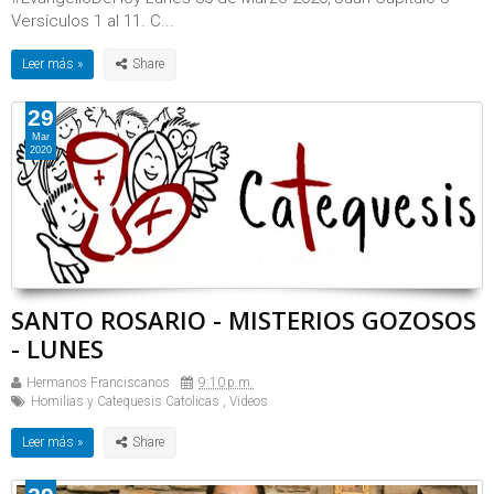
Versículos 1 al 11. C...
Leer más »
29
Mar
2020
SANTO ROSARIO - MISTERIOS GOZOSOS
- LUNES
Hermanos Franciscanos
9:10 p.m.
Homilias y Catequesis Catolicas
,
Videos
Leer más »