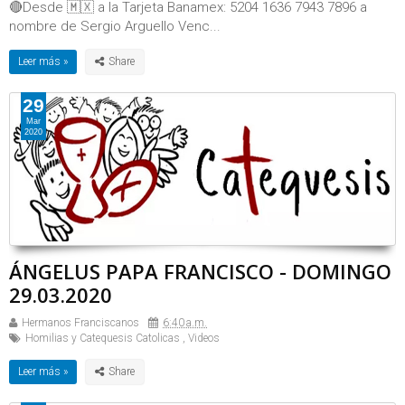
🔴Desde 🇲🇽 a la Tarjeta Banamex: 5204 1636 7943 7896 a
nombre de Sergio Arguello Venc...
Leer más »
29
Mar
2020
ÁNGELUS PAPA FRANCISCO - DOMINGO
29.03.2020
Hermanos Franciscanos
6:40 a.m.
Homilias y Catequesis Catolicas
,
Videos
Leer más »