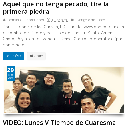
Aquel que no tenga pecado, tire la
primera piedra
Hermanos Franciscanos
10:35 p.m.
Evangelio meditado
Por: H. Leonel de las Cuevas, LC | Fuente: www.somosrc.mx En
el nombre del Padre y del Hijo y del Espíritu Santo. Amén.
Cristo, Rey nuestro. ¡Venga tu Reino! Oración preparatoria (para
ponerme en ...
Leer más »
29
Mar
2020
VIDEO: Lunes V Tiempo de Cuaresma