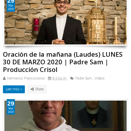
29
Mar
2020
Oración de la mañana (Laudes) LUNES
30 DE MARZO 2020 | Padre Sam |
Producción Crisol
Hermanos Franciscanos
8:26 p.m.
Padre Sam
,
Videos
Leer más »
29
Mar
2020