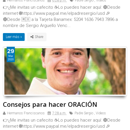
Hermanos Franciscanos
6:28 p.m.
Padre Sergio
,
Videos
👉¿Me invitas un cafecito ☕Lo puedes hacer aquí: 🔴Desde
internet 🌐https://www.paypal.me/elpadresergio/usd 🎉
🔴Desde 🇲🇽 a la Tarjeta Banamex: 5204 1636 7943 7896 a
nombre de Sergio Arguello Venc...
Leer más »
29
Mar
2020
Consejos para hacer ORACIÓN
Hermanos Franciscanos
7:28 a.m.
Padre Sergio
,
Videos
👉¿Me invitas un cafecito ☕Lo puedes hacer aquí: 🔴Desde
internet 🌐https://www.paypal.me/elpadresergio/usd 🎉