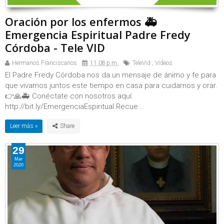
Oración por los enfermos 🚑
Emergencia Espiritual Padre Fredy
Córdoba - Tele VID
Hermanos Franciscanos
11:08 p.m.
TeleVid
,
Videos
El Padre Fredy Córdoba nos da un mensaje de ánimo y fe para
que vivamos juntos este tiempo en casa para cuidarnos y orar.
👉🙏🚑 Conéctate con nosotros aquí:
http://bit.ly/EmergenciaEspiritual Recue...
Leer más »
29
Mar
2020