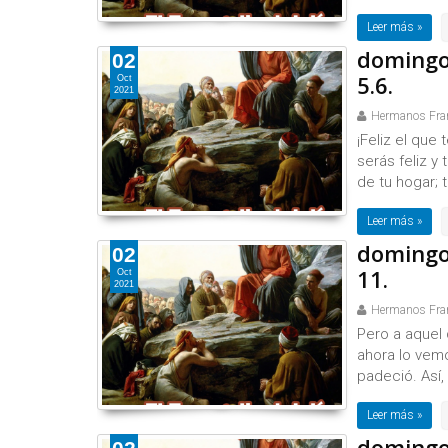
Leer más »
domingo 
02
5.6.
Oct
2021
Hermanos Fra
¡Feliz el que
serás feliz y
de tu hogar; 
Leer más »
domingo 
02
11.
Oct
2021
Hermanos Fra
Pero a aquel
ahora lo vem
padeció. Así, 
Leer más »
domingo