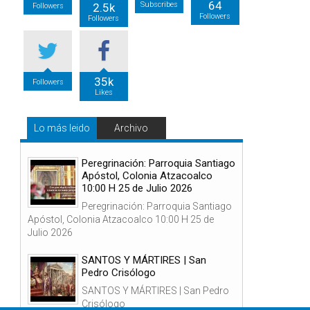
64
Subscribes
2.5k
Followers
Followers
Followers
é
35k
Followers
Likes
Lo más leido
Archivo
Peregrinación: Parroquia Santiago
Apóstol, Colonia Atzacoalco
10:00 H 25 de Julio 2026
s
Peregrinación: Parroquia Santiago
Apóstol, Colonia Atzacoalco 10:00 H 25 de
Julio 2026
SANTOS Y MÁRTIRES | San
Pedro Crisólogo
SANTOS Y MÁRTIRES | San Pedro
Crisólogo