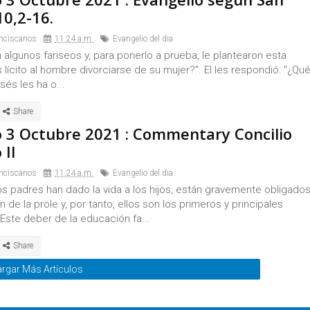
0,2-16.
nciscanos
11:24 a.m.
Evangelio del dia
algunos fariseos y, para ponerlo a prueba, le plantearon esta
s lícito al hombre divorciarse de su mujer?". El les respondió: "¿Qu
sés les ha o...
 3 Octubre 2021 : Commentary Concilio
 II
nciscanos
11:24 a.m.
Evangelio del dia
s padres han dado la vida a los hijos, están gravemente obligado
 de la prole y, por tanto, ellos son los primeros y principales
ste deber de la educación fa...
rgar Más Artículos