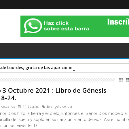
sde Lourdes, gruta de las apariciones. Sábado 14 de Noviembre 
3 Octubre 2021 : Libro de Génesis
18-24.
nciscanos
11:25 a.m.
Evangelio del dia
or Dios hizo la tierra y el cielo, Entonces el Señor Dios modeló al
cilla del suelo y sopló en su nariz un aliento de vida. Así el hombr
n un ser viviente. D...