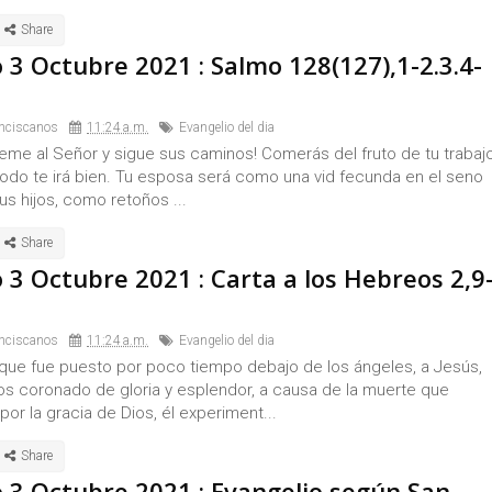
3 Octubre 2021 : Salmo 128(127),1-2.3.4-
nciscanos
11:24 a.m.
Evangelio del dia
 teme al Señor y sigue sus caminos! Comerás del fruto de tu trabajo
 todo te irá bien. Tu esposa será como una vid fecunda en el seno
tus hijos, como retoños ...
3 Octubre 2021 : Carta a los Hebreos 2,9
nciscanos
11:24 a.m.
Evangelio del dia
 que fue puesto por poco tiempo debajo de los ángeles, a Jesús,
os coronado de gloria y esplendor, a causa de la muerte que
por la gracia de Dios, él experiment...
 3 Octubre 2021 : Evangelio según San