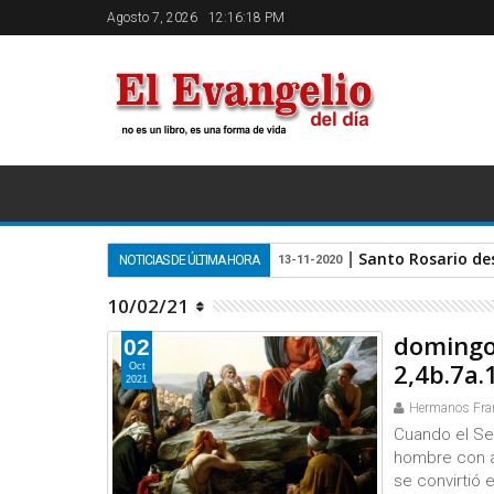
Agosto 7, 2026
12:16:18 PM
Santo Rosario de
NOTICIAS DE ÚLTIMA HORA
13-11-2020
10/02/21
domingo 
02
2,4b.7a.
Oct
2021
Hermanos Fra
Cuando el Señ
hombre con ar
se convirtió e