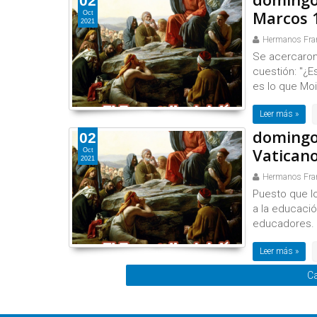
02
Marcos 1
Oct
2021
Hermanos Fra
Se acercaron 
cuestión: "¿E
es lo que Moi
Leer más »
domingo
02
Vaticano
Oct
2021
Hermanos Fra
Puesto que lo
a la educación
educadores. E
Leer más »
Ca