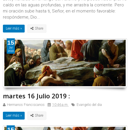
caído en las aguas profundas, y me arrastra la corriente. Pero
mi oración sube hasta ti, Señor, en el momento favorable:
respóndeme, Dio...
Leer más »
15
Jul
2019
martes 16 Julio 2019 :
Hermanos Franciscanos
10:46 a.m.
Evangelio del dia
Leer más »
15