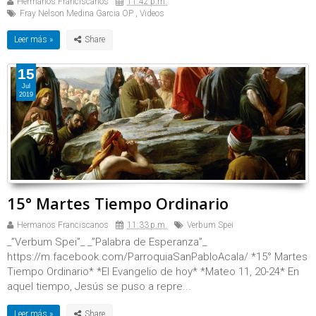
Hermanos Franciscanos
11:42 p.m.
Fray Nelson Medina Garcia OP
,
Videos
Leer más »
15
Jul
2019
15° Martes Tiempo Ordinario
Hermanos Franciscanos
11:33 p.m.
Verbum Spei
_”Verbum Spei”_ _”Palabra de Esperanza”_
https://m.facebook.com/ParroquiaSanPabloAcala/ *15° Martes
Tiempo Ordinario* *El Evangelio de hoy* *Mateo 11, 20-24* En
aquel tiempo, Jesús se puso a repre...
Leer más »