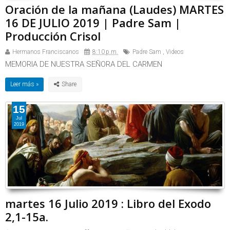
Oración de la mañana (Laudes) MARTES
16 DE JULIO 2019 | Padre Sam |
Producción Crisol
Hermanos Franciscanos
8:10 p.m.
Padre Sam
,
Videos
MEMORIA DE NUESTRA SEÑORA DEL CARMEN
Leer más »
15
Jul
2019
martes 16 Julio 2019 : Libro del Exodo
2,1-15a.