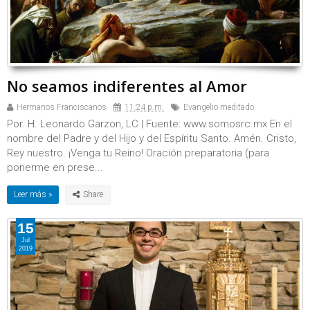
No seamos indiferentes al Amor
Hermanos Franciscanos
11:24 p.m.
Evangelio meditado
Por: H. Leonardo Garzon, LC | Fuente: www.somosrc.mx En el
nombre del Padre y del Hijo y del Espíritu Santo. Amén. Cristo,
Rey nuestro. ¡Venga tu Reino! Oración preparatoria (para
ponerme en prese...
Leer más »
15
Jul
2019