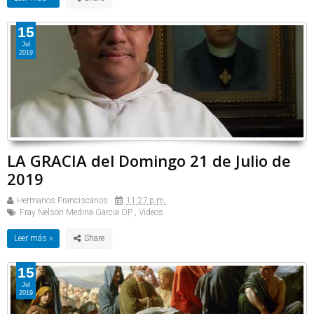
15
Jul
2019
LA GRACIA del Domingo 21 de Julio de
2019
Hermanos Franciscanos
11:27 p.m.
Fray Nelson Medina Garcia OP
,
Videos
Leer más »
15
Jul
2019