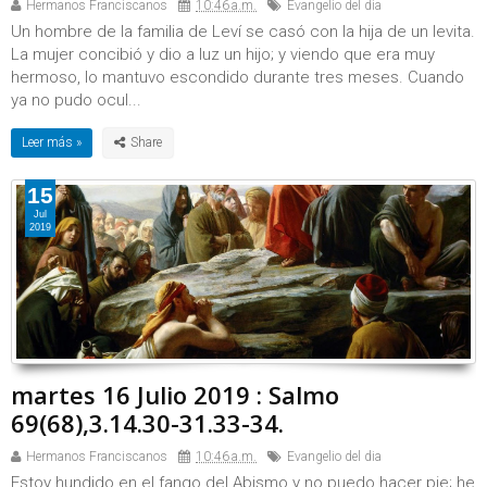
Hermanos Franciscanos
10:46 a.m.
Evangelio del dia
Un hombre de la familia de Leví se casó con la hija de un levita.
La mujer concibió y dio a luz un hijo; y viendo que era muy
hermoso, lo mantuvo escondido durante tres meses. Cuando
ya no pudo ocul...
Leer más »
15
Jul
2019
martes 16 Julio 2019 : Salmo
69(68),3.14.30-31.33-34.
Hermanos Franciscanos
10:46 a.m.
Evangelio del dia
Estoy hundido en el fango del Abismo y no puedo hacer pie; he