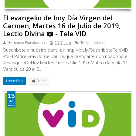
El evangelio de hoy Día Virgen del
Carmen, Martes 16 de Julio de 2019,
Lectio Divina 📖 - Tele VID
Hermanos Franciscanos
10:31 p.m.
TeleVid
,
Videos
Suscríbete a nuestro canal 👉 http://bit.ly/SuscribeteTeleVID
👈 El Padre Fray Jorge Iván Duque comparte con nosotros el
#EvangelioDeHoy Martes 16 de Julio 2019, Mateo Capítulo 11
Versículos 20 al 2...
Leer más »
15
Jul
2019