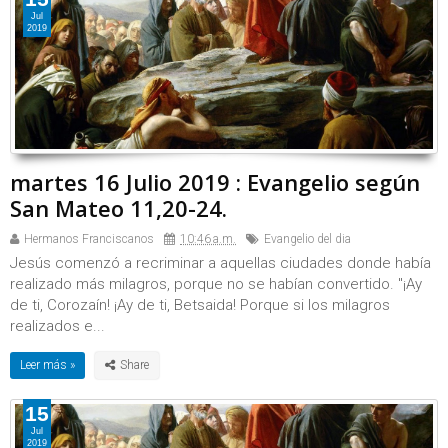
Jul
2019
martes 16 Julio 2019 : Evangelio según
San Mateo 11,20-24.
Hermanos Franciscanos
10:46 a.m.
Evangelio del dia
Jesús comenzó a recriminar a aquellas ciudades donde había
realizado más milagros, porque no se habían convertido. "¡Ay
de ti, Corozaín! ¡Ay de ti, Betsaida! Porque si los milagros
realizados e...
Leer más »
15
Jul
2019