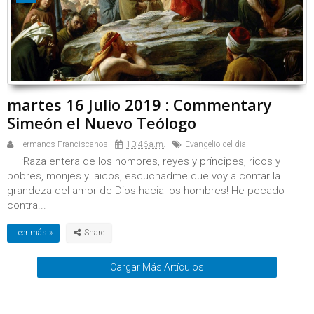
martes 16 Julio 2019 : Commentary
Simeón el Nuevo Teólogo
Hermanos Franciscanos
10:46 a.m.
Evangelio del dia
¡Raza entera de los hombres, reyes y príncipes, ricos y
pobres, monjes y laicos, escuchadme que voy a contar la
grandeza del amor de Dios hacia los hombres! He pecado
contra...
Leer más »
Cargar Más Artículos