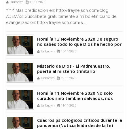
Unknown
13-11-2020
* * * Más predicación en: http://fraynelson.com/blog
ADEMÁS: Suscríbete gratuitamente a mi boletín diario de
evangelización: http://fraynelson.com/s...
Homilía 13 Noviembre 2020 De seguro
no sabes todo lo que Dios ha hecho por
ti
Unknown
13-11-2020
Misterio de Dios - El Padrenuestro,
puerta al misterio trinitario
Unknown
12-11-2020
Homilía 11 Noviembre 2020 No solo
curados sino también salvados, nos
quiere Cristo
Unknown
11-11-2020
Cuadros psicológicos críticos durante la
pandemia (Noticia leída desde la fe)