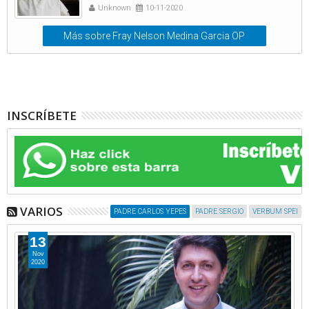
Unknown
10-11-2020
Más sobre Fray Nelson Medina Garcia OP
INSCRÍBETE
VARIOS
PADRE CARLOS YEPES
PADRE SERGIO
VERBUM SPEI
13
Nov
2020