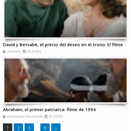
David y Betsabé, el precio del deseo en el trono: El filme
Unknown
29-3-2026
Abraham, el primer patriarca: filme de 1994
Guanajuato Desconocido
29-3-2026
...
1
2
3
8
»