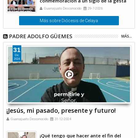
conmemoración a un siglo de la gesta
cristera
Guanajuato Desconocido
29-7-2026
Más sobre Diócesis de Celaya
PADRE ADOLFO GÜEMES
MÁS...
31
Dic
2024
¡Jesús, mi pasado, presente y futuro!
Guanajuato Desconocido
31-12-2024
¡Qué tengo que hacer ante el fin del