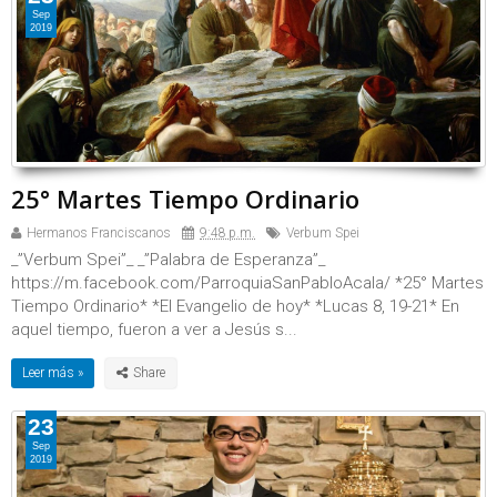
Sep
2019
25° Martes Tiempo Ordinario
Hermanos Franciscanos
9:48 p.m.
Verbum Spei
_”Verbum Spei”_ _”Palabra de Esperanza”_
https://m.facebook.com/ParroquiaSanPabloAcala/ *25° Martes
Tiempo Ordinario* *El Evangelio de hoy* *Lucas 8, 19-21* En
aquel tiempo, fueron a ver a Jesús s...
Leer más »
23
Sep
2019