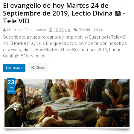
El evangelio de hoy Martes 24 de
Septiembre de 2019, Lectio Divina 📖 -
Tele VID
Hermanos Franciscanos
10:33 p.m.
TeleVid
,
Videos
Suscríbete a nuestro canal 👉 http://bit.ly/SuscribeteTeleVID
👈 El Padre Fray Luis Enrique Orozco comparte con nosotros
el #EvangelioDeHoy Martes 24 de Septiembre 2019, Lucas
Capítulo 8 Versículos ...
Leer más »
23
Sep
2019