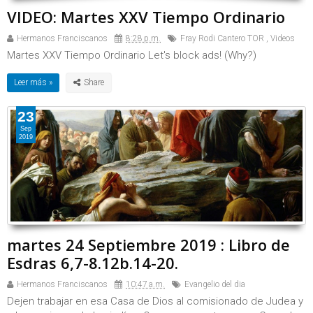
VIDEO: Martes XXV Tiempo Ordinario
Hermanos Franciscanos
8:28 p.m.
Fray Rodi Cantero TOR
,
Videos
Martes XXV Tiempo Ordinario Let's block ads! (Why?)
Leer más »
23
Sep
2019
martes 24 Septiembre 2019 : Libro de
Esdras 6,7-8.12b.14-20.
Hermanos Franciscanos
10:47 a.m.
Evangelio del dia
Dejen trabajar en esa Casa de Dios al comisionado de Judea y