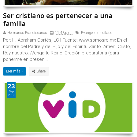
Ser cristiano es pertenecer a una
familia
Hermanos Franciscanos
11:43 p.m.
Evangelio meditado
Por: H. Abraham Cortés, LC | Fuente: www.somosrc.mx En el
nombre del Padre y del Hijo y del Espíritu Santo. Amén. Cristo,
Rey nuestro. ¡Venga tu Reino! Oración preparatoria (para
ponerme en presen...
Leer más »
23
Sep
2019