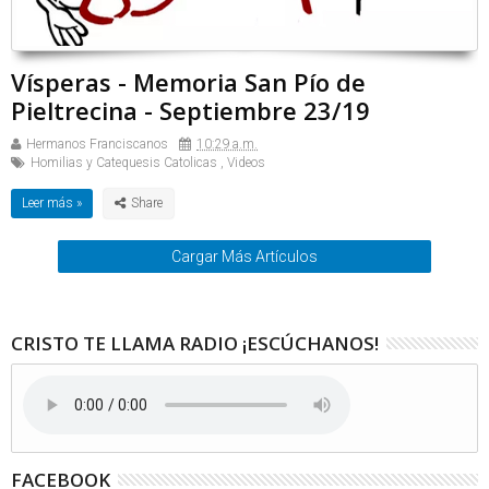
Vísperas - Memoria San Pío de
Pieltrecina - Septiembre 23/19
Hermanos Franciscanos
10:29 a.m.
Homilias y Catequesis Catolicas
,
Videos
Leer más »
Cargar Más Artículos
CRISTO TE LLAMA RADIO ¡ESCÚCHANOS!
FACEBOOK