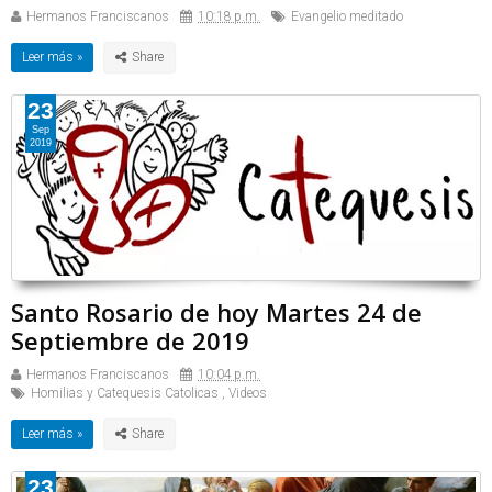
Hermanos Franciscanos
10:18 p.m.
Evangelio meditado
Leer más »
23
Sep
2019
Santo Rosario de hoy Martes 24 de
Septiembre de 2019
Hermanos Franciscanos
10:04 p.m.
Homilias y Catequesis Catolicas
,
Videos
Leer más »
23