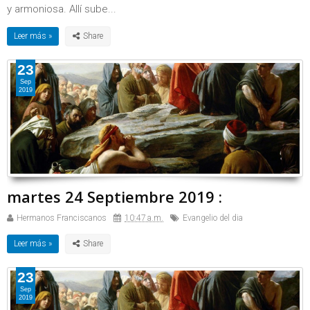
y armoniosa. Allí sube...
Leer más »
23
Sep
2019
martes 24 Septiembre 2019 :
Hermanos Franciscanos
10:47 a.m.
Evangelio del dia
Leer más »
23
Sep
2019