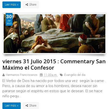
Leer más »
30
Jul
2015
viernes 31 Julio 2015 : Commentary San
Máximo el Confesor
Hermanos Franciscanos
11:00 a.m.
Evangelio del dia
El Verbo de Dios ha nacido por todos una vez según la carne .
Pero, a causa de su amor a los hombres, desea nacer sin
pararse según el espíritu en estos que le desean. El se hace
niño pequ...
Leer más »