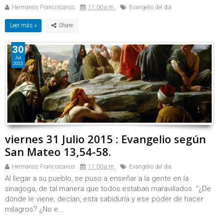
Hermanos Franciscanos
11:00 a.m.
Evangelio del dia
Leer más »
30
Jul
2015
viernes 31 Julio 2015 : Evangelio según
San Mateo 13,54-58.
Hermanos Franciscanos
11:00 a.m.
Evangelio del dia
Al llegar a su pueblo, se puso a enseñar a la gente en la
sinagoga, de tal manera que todos estaban maravillados. "¿De
dónde le viene, decían, esta sabiduría y ese poder de hacer
milagros? ¿No e...