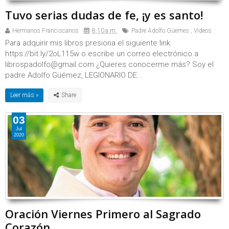
Tuvo serias dudas de fe, ¡y es santo!
Hermanos Franciscanos
8:10 a.m.
Padre Adolfo Güemes
,
Videos
Para adquirir mis libros presiona el siguiente link
https://bit.ly/2oL115w o escribe un correo electrónico a
librospadolfo@gmail.com ¿Quieres conocerme más? Soy el
padre Adolfo Güémez, LEGIONARIO DE...
Leer más »
03
Jul
2020
Oración Viernes Primero al Sagrado
Corazón