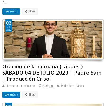
a...
Leer más »
03
Jul
2020
Oración de la mañana (Laudes )
SÁBADO 04 DE JULIO 2020 | Padre Sam
| Producción Crisol
Hermanos Franciscanos
8:08 p.m.
Padre Sam
,
Videos
Leer más »