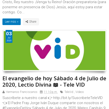
Cristo, Rey nuestro. ¡Venga tu Reino! Oración preparatoria (para
ponerme en presencia de Dios) Jesús, aquí estoy para estar
contigo. Co...
Leer más »
03
Jul
2020
El evangelio de hoy Sábado 4 de Julio de
2020, Lectio Divina 📖 - Tele VID
Hermanos Franciscanos
11:10 p.m.
TeleVid
,
Videos
Suscríbete a nuestro canal 👉 http://bit.ly/SuscribeteTeleVID
👈 El Padre Fray Jorge Iván Duque comparte con nosotros el
#EvangelioDeHoy Sábado 4 de Julio de 2020, Mateo Capítulo 9