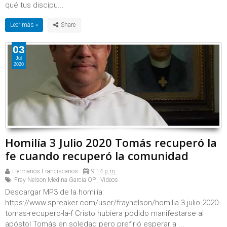
qué tus discípu...
Leer más »
03
Jul
2020
Homilía 3 Julio 2020 Tomás recuperó la
fe cuando recuperó la comunidad
Hermanos Franciscanos
9:14 p.m.
Fray Nelson Medina Garcia OP
,
Videos
Descargar MP3 de la homilía:
https://www.spreaker.com/user/fraynelson/homilia-3-julio-2020-
tomas-recupero-la-f Cristo hubiera podido manifestarse al
apóstol Tomás en soledad pero prefirió esperar a ...