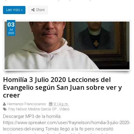
Leer más »
03
Jul
2020
Homilía 3 Julio 2020 Lecciones del
Evangelio según San Juan sobre ver y
creer
Hermanos Franciscanos
9:14 p.m.
Fray Nelson Medina Garcia OP
,
Videos
Descargar MP3 de la homilía:
https://www.spreaker.com/user/fraynelson/homilia-3-julio-2020-
lecciones-del-evang Tomás llegó a la fe pero necesitó