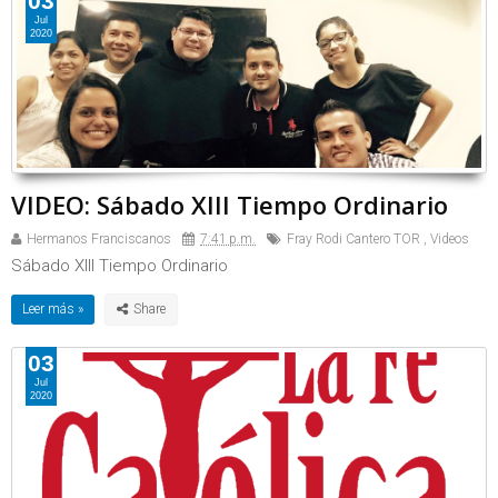
03
Jul
2020
VIDEO: Sábado XIII Tiempo Ordinario
Hermanos Franciscanos
7:41 p.m.
Fray Rodi Cantero TOR
,
Videos
Sábado XIII Tiempo Ordinario
Leer más »
03
Jul
2020