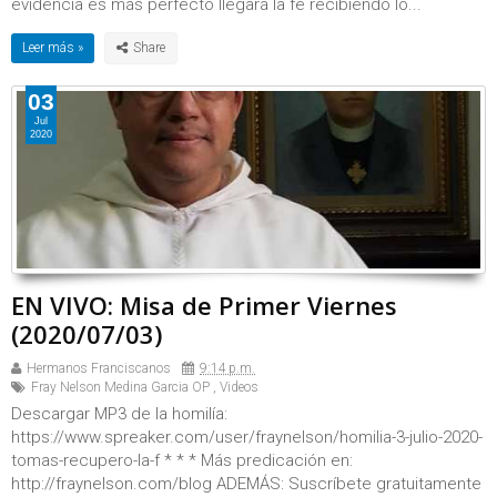
evidencia es más perfecto llegará la fe recibiendo lo...
Leer más »
03
Jul
2020
EN VIVO: Misa de Primer Viernes
(2020/07/03)
Hermanos Franciscanos
9:14 p.m.
Fray Nelson Medina Garcia OP
,
Videos
Descargar MP3 de la homilía:
https://www.spreaker.com/user/fraynelson/homilia-3-julio-2020-
tomas-recupero-la-f * * * Más predicación en:
http://fraynelson.com/blog ADEMÁS: Suscríbete gratuitamente