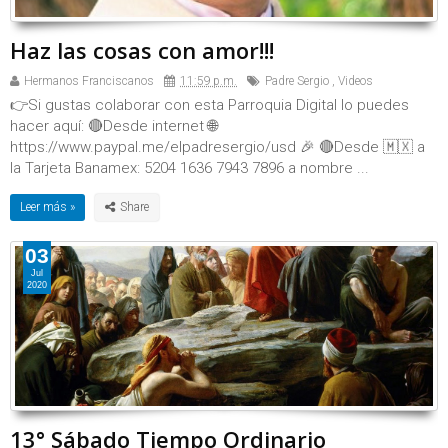
Haz las cosas con amor!!!
Hermanos Franciscanos
11:59 p.m.
Padre Sergio
,
Videos
👉Si gustas colaborar con esta Parroquia Digital lo puedes
hacer aquí: 🔴Desde internet 🌐
https://www.paypal.me/elpadresergio/usd 🎉 🔴Desde 🇲🇽 a
la Tarjeta Banamex: 5204 1636 7943 7896 a nombre ...
Leer más »
03
Jul
2020
13° Sábado Tiempo Ordinario