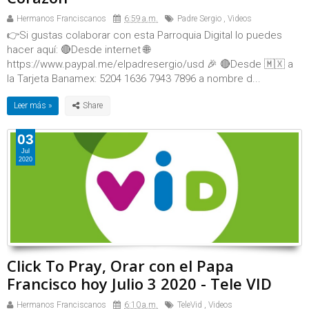
Hermanos Franciscanos
6:59 a.m.
Padre Sergio
,
Videos
👉Si gustas colaborar con esta Parroquia Digital lo puedes
hacer aquí: 🔴Desde internet 🌐
https://www.paypal.me/elpadresergio/usd 🎉 🔴Desde 🇲🇽 a
la Tarjeta Banamex: 5204 1636 7943 7896 a nombre d...
Leer más »
03
Jul
2020
Click To Pray, Orar con el Papa
Francisco hoy Julio 3 2020 - Tele VID
Hermanos Franciscanos
6:10 a.m.
TeleVid
,
Videos