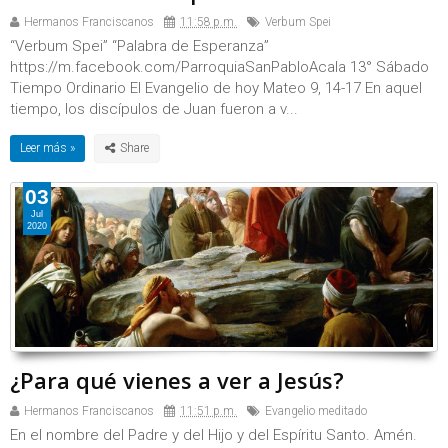
Hermanos Franciscanos
11:58 p.m.
Verbum Spei
“Verbum Spei” “Palabra de Esperanza”
https://m.facebook.com/ParroquiaSanPabloAcala 13° Sábado
Tiempo Ordinario El Evangelio de hoy Mateo 9, 14-17 En aquel
tiempo, los discípulos de Juan fueron a v...
Leer más »
03
Jul
2020
¿Para qué vienes a ver a Jesús?
Hermanos Franciscanos
11:51 p.m.
Evangelio meditado
En el nombre del Padre y del Hijo y del Espíritu Santo. Amén.