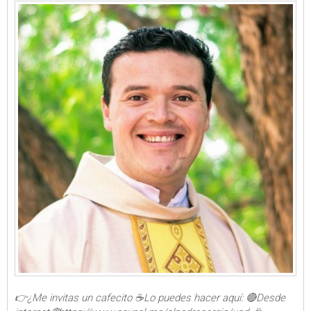
👉¿Me invitas un cafecito ☕Lo puedes hacer aquí: 🔴Desde