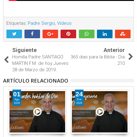
Etiquetas:
Padre Sergio
,
Videos
Siguiente
Anterior
Homilía Padre SANTIAGO
365 dias para la Biblia - Dia
MARTIN F.M. de hoy Jueves
210
28 de Marzo de 2019.
ARTÍCULO RELACIONADO
01
24
Ago
Ene
2026
2026