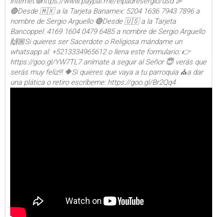
internet 🌐https://www.paypal.me/elpadresergio/usd 🎉
🔴Desde 🇲🇽 a la Tarjeta Banamex: 5204 1636 7943 7896 a
nombre de Sergio Arguello 🔴Desde 🇺🇸 a la Tarjeta
Bancoppel: 4169 1604 0479 6485 a nombre de Sergio Arguello
🙌🏼Si quieres ser Sacerdote o Religiosa mándame un
whatsapp al: +5213334965612 o llena este formulario: 👉
https://goo.gl/YW7TL7 anímate a seguir al Señor 😇 verás que
serás muy feliz!!! 🔶Si quieres que vaya a tu parroquia ⛪a dar
una plática o retiro escríbeme: https://goo.gl/Br2Qq4