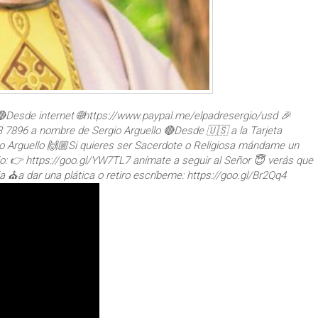
🔴Desde internet 🌐https://www.paypal.me/elpadresergio/usd 🎉
 7896 a nombre de Sergio Arguello 🔴Desde 🇺🇸 a la Tarjeta
 Arguello 🙌🏼Si quieres ser Sacerdote o Religiosa mándame un
o: 👉 https://goo.gl/YW7TL7 anímate a seguir al Señor 😇 verás que
ia ⛪a dar una plática o retiro escríbeme: https://goo.gl/Br2Qq4