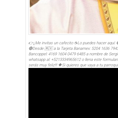
👉¿Me invitas un cafecito ☕Lo puedes hacer aquí: 
🔴Desde 🇲🇽 a la Tarjeta Banamex: 5204 1636 7943
Bancoppel: 4169 1604 0479 6485 a nombre de Sergio
whatsapp al: +5213334965612 o llena este formulari
serás muy feliz!!! 🔶Si quieres que vaya a tu parroqu