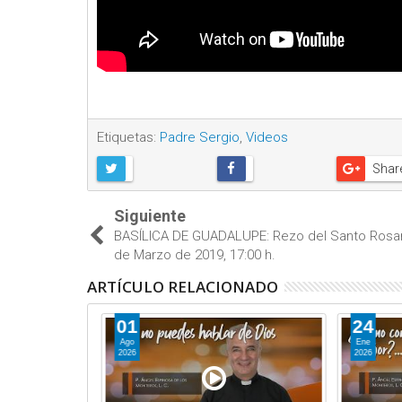
Etiquetas:
Padre Sergio
,
Videos
Shar
Siguiente
BASÍLICA DE GUADALUPE: Rezo del Santo Rosar
de Marzo de 2019, 17:00 h.
ARTÍCULO RELACIONADO
01
24
Ago
Ene
2026
2026