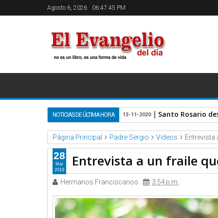
Agosto 6, 2026
06:47:46 PM
Santo Rosario de
NOTICIAS DE ÚLTIMA HORA
13-11-2020
Página Principal
Padre Sergio
Videos
Entrevista 
28
Entrevista a un fraile qu
Mar
2019
Hermanos Franciscanos
3:54 p.m.