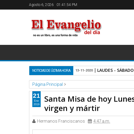
Agosto 6, 2026
01:41:54 PM
LAUDES - SÁBADO
NOTICIAS DE ÚLTIMA HORA
13-11-2020
Página Principal
Homilias y Catequesis Catolicas
Videos
Santa Misa
21
Santa Misa de hoy Lunes
Ene
virgen y mártir
2019
Hermanos Franciscanos
4:47 a.m.