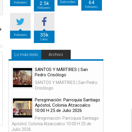
64
Subscribes
2.5k
Followers
Followers
Followers
35k
Followers
Likes
Lo más leido
Archivo
05
06
Ago
Ago
2026
2026
SANTOS Y MÁRTIRES | San
Pedro Crisólogo
SANTOS Y MÁRTIRES | San Pedro
Crisólogo
Peregrinación: Parroquia Santiago
Diócesis de Torreón, 5 de Agosto de
SANTOS Y MÁRTIRES |
Apóstol, Colonia Atzacoalco
2026, 12:00 h.
Transfiguración del Seño
10:00 H 25 de Julio 2026
Peregrinación: Parroquia Santiago
Apóstol, Colonia Atzacoalco 10:00 H 25 de
Julio 2026