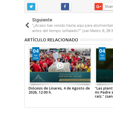
Shar
Siguiente
"¿Acaso has venido hasta aquí para atormenta
antes del tiempo señalado?" (san Mateo 8, 28-3
ARTÍCULO RELACIONADO
04
04
Ago
Ago
2026
2026
esplandeciente
Diócesis de Linares, 4 de Agosto de
"Las plan
eo: 17, 1-9)
2026, 12:00 h.
mi Padre 
raíz." (sa