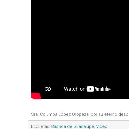
Sra. Columba López Oropeza, por su eterno descans
Etiquetas:
Basilica de Guadalupe
,
Video