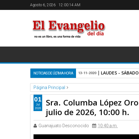
Agosto 6, 2026
12:00:15 AM
LAUDES - SÁBADO
NOTICIAS DE ÚLTIMA HORA
13-11-2020
Página Principal
Basilica de Guadalupe
Video
Sra. Columba López Or
01
Sra. Columba López Orop
Jul
julio de 2026, 10:00 h.
2026
Guanajuato Desconocido
10:40 a.m.