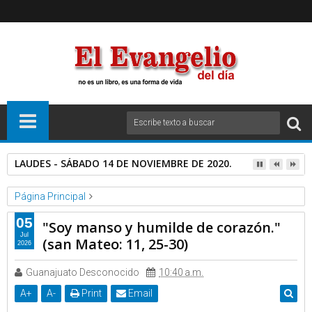
LAUDES - SÁBADO 14 DE NOVIEMBRE DE 2020.
Página Principal
Basilica de Guadalupe
Video
05
"Soy manso y humilde de corazón."
"Soy manso y humilde de corazón." (san Mateo: 11, 25-30)
Jul
(san Mateo: 11, 25-30)
2026
Guanajuato Desconocido
10:40 a.m.
A
+
A
-
Print
Email