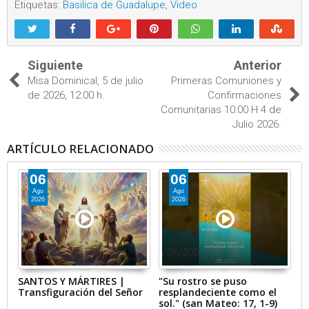
Etiquetas:
Basilica de Guadalupe
,
Video
Siguiente
Anterior
Misa Dominical, 5 de julio
Primeras Comuniones y
de 2026, 12:00 h.
Confirmaciones
Comunitarias 10:00 H 4 de
Julio 2026.
ARTÍCULO RELACIONADO
06
06
Ago
Ago
2026
2026
l,
SANTOS Y MÁRTIRES |
"Su rostro se puso
S
Transfiguración del Señor
resplandeciente como el
C
sol." (san Mateo: 17, 1-9)