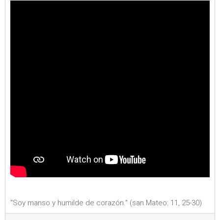
"Soy manso y humilde de corazón." (san Mateo: 11, 25-30)