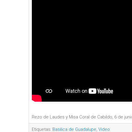
Rezo de Laudes y Misa Coral de Cabildo, 6 de junio
Etiquetas:
Basilica de Guadalupe
,
Video