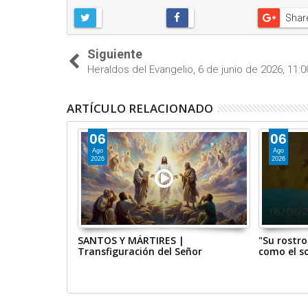
Shar
Siguiente
Heraldos del Evangelio, 6 de junio de 2026, 11:0
ARTÍCULO RELACIONADO
06
06
Ago
Ago
2026
2026
menil, 8 de
SANTOS Y MÁRTIRES |
"Su rostro
h.
Transfiguración del Señor
como el so