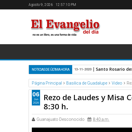
Agosto 9, 2026
12:57:10 PM
Santo Rosario de
NOTICIAS DE ÚLTIMA HORA
13-11-2020
Página Principal
Basilica de Guadalupe
Video
Re
06
Rezo de Laudes y Misa Co
Jun
8:30 h.
2026
Guanajuato Desconocido
8:40 a.m.