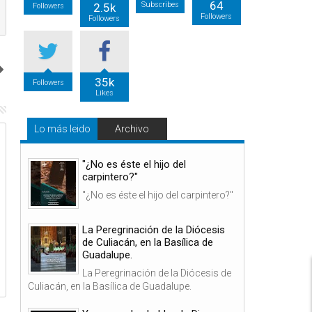
64
Subscribes
2.5k
Followers
Followers
Followers
35k
Followers
Likes
Lo más leido
Archivo
08
08
Ago
Ago
2026
2026
"¿No es éste el hijo del
carpintero?"
"¿No es éste el hijo del carpintero?"
La Peregrinación de la Diócesis
de Culiacán, en la Basílica de
Peregrinación Diócesis de Celaya
Diócesis de Celaya Femeni
Femenil, 8 de Agosto de 2026, 4:00
Agosto de 2026, 5:00 h.
Guadalupe.
h.
La Peregrinación de la Diócesis de
Culiacán, en la Basílica de Guadalupe.