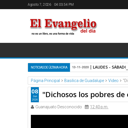
Agosto 7, 2026
04:03:55 PM
LAUDES - SÁBADO
NOTICIAS DE ÚLTIMA HORA
13-11-2020
Página Principal
Basilica de Guadalupe
Video
"D
08
"Dichosos los pobres de e
Jun
2026
Guanajuato Desconocido
12:40 p.m.