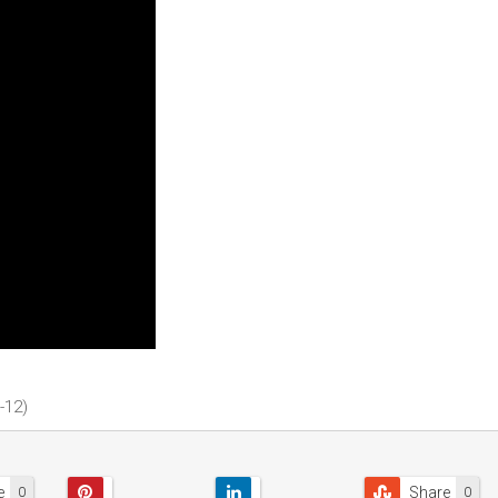
-12)
e
Share
0
0