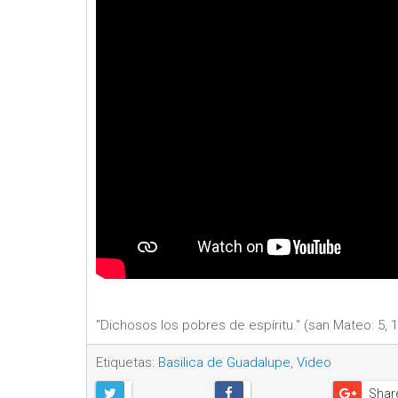
"Dichosos los pobres de espíritu." (san Mateo: 5, 1
Etiquetas:
Basilica de Guadalupe
,
Video
Shar