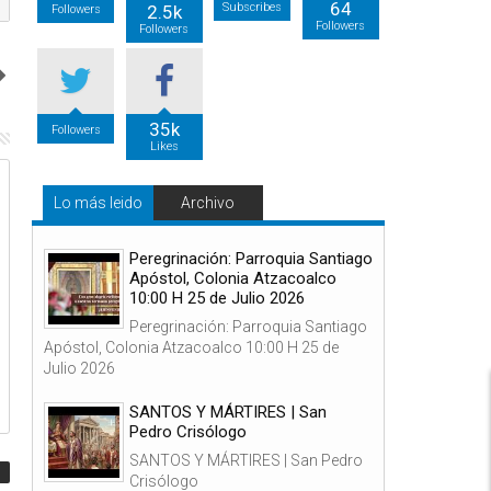
64
Subscribes
2.5k
Followers
Followers
Followers
35k
Followers
Likes
05
06
Lo más leido
Archivo
Ago
Ago
2026
2026
Peregrinación: Parroquia Santiago
Apóstol, Colonia Atzacoalco
10:00 H 25 de Julio 2026
Peregrinación: Parroquia Santiago
Apóstol, Colonia Atzacoalco 10:00 H 25 de
Diócesis de Torreón, 5 de Agosto de
SANTOS Y MÁRTIRES |
2026, 12:00 h.
Transfiguración del Seño
Julio 2026
SANTOS Y MÁRTIRES | San
Pedro Crisólogo
SANTOS Y MÁRTIRES | San Pedro
Crisólogo