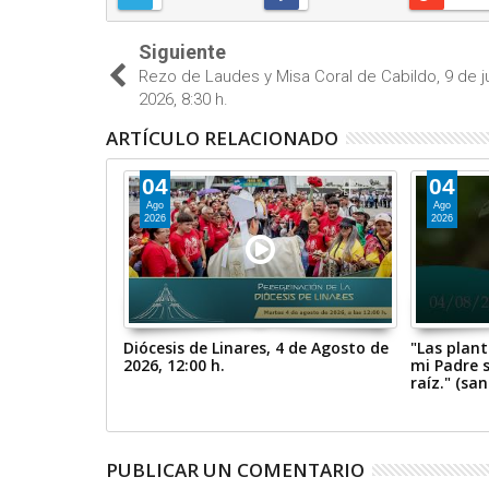
Siguiente
Rezo de Laudes y Misa Coral de Cabildo, 9 de j
2026, 8:30 h.
ARTÍCULO RELACIONADO
04
04
Ago
Ago
2026
2026
esplandeciente
Diócesis de Linares, 4 de Agosto de
"Las plan
eo: 17, 1-9)
2026, 12:00 h.
mi Padre 
raíz." (sa
PUBLICAR UN COMENTARIO