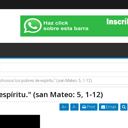
 14 DE NOVIEMBRE DE 2020.
ichosos los pobres de espíritu." (san Mateo: 5, 1-12)
spíritu." (san Mateo: 5, 1-12)
A
+
A
-
Print
Email