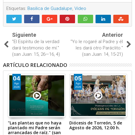
Etiquetas:
Basilica de Guadalupe
,
Video
Siguiente
Anterior
"El Espíritu de la verdad
"Yo le rogaré al Padre y él
dará testimonio de mí."
les dará otro Paráclito."
(san Juan: 15, 26—16, 4)
(san Juan: 14, 15-21)
ARTÍCULO RELACIONADO
04
05
Ago
Ago
2026
2026
n
"Las plantas que no haya
Diócesis de Torreón, 5 de
Di
plantado mi Padre serán
Agosto de 2026, 12:00 h.
Ag
arrancadas de raíz." (san