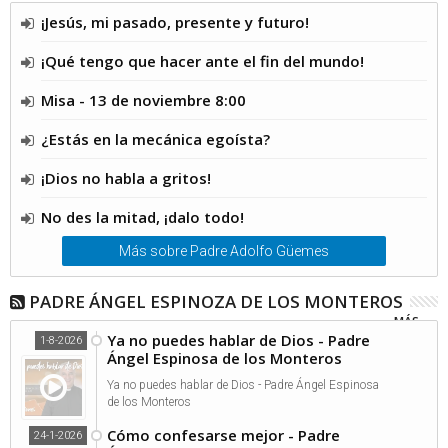
¡Jesús, mi pasado, presente y futuro!
¡Qué tengo que hacer ante el fin del mundo!
Misa - 13 de noviembre 8:00
¿Estás en la mecánica egoísta?
¡Dios no habla a gritos!
No des la mitad, ¡dalo todo!
Más sobre Padre Adolfo Güemes
PADRE ÁNGEL ESPINOZA DE LOS MONTEROS
MÁS...
Ya no puedes hablar de Dios - Padre
1-8-2026
Ángel Espinosa de los Monteros
Ya no puedes hablar de Dios - Padre Ángel Espinosa
de los Monteros
Cómo confesarse mejor - Padre
24-1-2026