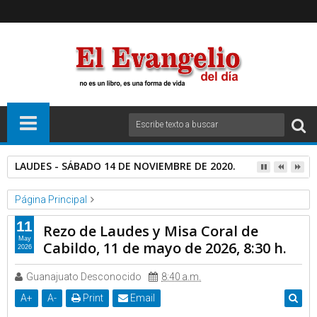
LAUDES - SÁBADO 14 DE NOVIEMBRE DE 2020.
Página Principal
Basilica de Guadalupe
Video
11
Rezo de Laudes y Misa Coral de
Rezo de Laudes y Misa Coral de Cabildo, 11 de mayo de 2026,
May
Cabildo, 11 de mayo de 2026, 8:30 h.
2026
8:30 h.
Guanajuato Desconocido
8:40 a.m.
A
+
A
-
Print
Email