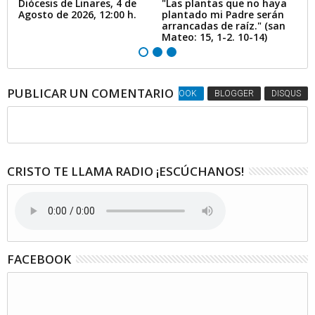
Diócesis de Linares, 4 de
"Las plantas que no haya
Di
Agosto de 2026, 12:00 h.
plantado mi Padre serán
Ag
arrancadas de raíz." (san
Mateo: 15, 1-2. 10-14)
PUBLICAR UN COMENTARIO
FACEBOOK
BLOGGER
DISQUS
CRISTO TE LLAMA RADIO ¡ESCÚCHANOS!
FACEBOOK