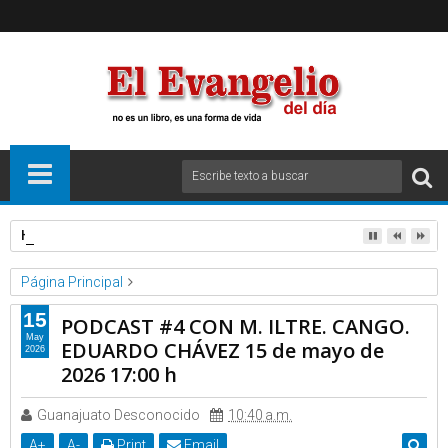
HORA TERCIA- SÁBADO 14 NOVIEMBRE DE 2020
Página Principal
Basilica de Guadalupe
Video
15
PODCAST #4 CON M. ILTRE. CANGO.
PODCAST #4 CON M. ILTRE. CANGO. EDUARDO CHÁVEZ 15 de
May
EDUARDO CHÁVEZ 15 de mayo de
2026
mayo de 2026 17:00 h
2026 17:00 h
Guanajuato Desconocido
10:40 a.m.
A
+
A
-
Print
Email