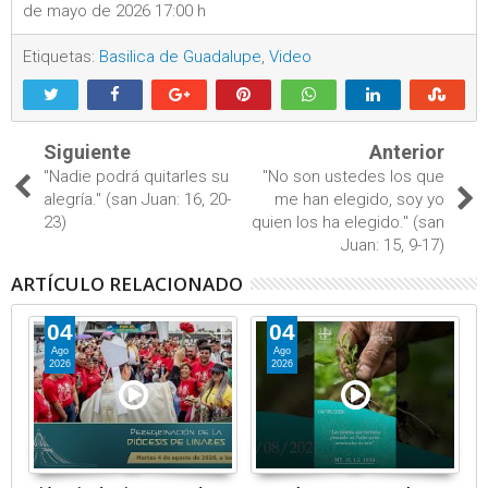
de mayo de 2026 17:00 h
Etiquetas:
Basilica de Guadalupe
,
Video
Siguiente
Anterior
"Nadie podrá quitarles su
"No son ustedes los que
alegría." (san Juan: 16, 20-
me han elegido, soy yo
23)
quien los ha elegido." (san
Juan: 15, 9-17)
ARTÍCULO RELACIONADO
04
04
Ago
Ago
2026
2026