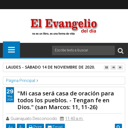
LAUDES - SÁBADO 14 DE NOVIEMBRE DE 2020.
Página Principal
Basilica de Guadalupe
Video
29
"Mi casa será casa de oración para
"Mi casa será casa de oración para todos los pueblos. - Tengan
May
todos los pueblos. - Tengan fe en
2026
fe en Dios." (san Marcos: 11, 11-26)
Dios." (san Marcos: 11, 11-26)
Guanajuato Desconocido
11:40 a.m.
A
+
A
-
Print
Email