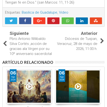
Tengan fe en Dios." (san Marcos: 11, 11-26)
Etiquetas:
Basilica de Guadalupe
,
Video
Siguiente
Anterior
Pbro.Antonio Wilibaldo
Diócesis de Tuxpan,
Silva Cortés ,acción de
Veracruz, 28 de mayo de
gracias ala Virgen por su
2026, 11:00 h.
10º aniversario sacerdotal
ARTÍCULO RELACIONADO
06
06
Ago
Ago
2026
2026