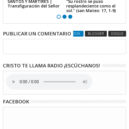
l,
SANTOS Y MÁRTIRES |
"Su rostro se puso
S
Transfiguración del Señor
resplandeciente como el
C
sol." (san Mateo: 17, 1-9)
PUBLICAR UN COMENTARIO
FACEBOOK
BLOGGER
DISQUS
CRISTO TE LLAMA RADIO ¡ESCÚCHANOS!
FACEBOOK