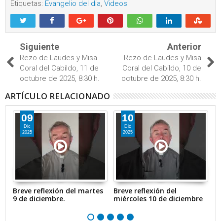
Etiquetas:
Evangelio del dia
,
Videos
Siguiente
Anterior
Rezo de Laudes y Misa
Rezo de Laudes y Misa
Coral del Cabildo, 11 de
Coral del Cabildo, 10 de
octubre de 2025, 8:30 h.
octubre de 2025, 8:30 h.
ARTÍCULO RELACIONADO
09
10
Dic
Dic
2025
2025
Breve reflexión del martes
Breve reflexión del
Br
9 de diciembre.
miércoles 10 de diciembre
1
s