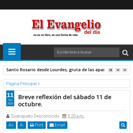
Santo Rosario desde Lourdes, gruta de las apariciones. Sáb
Página Principal
Evangelio del dia
Videos
11
Breve reflexión del sábado 11 de
Breve reflexión del sábado 11 de octubre.
Oct
octubre.
2025
Guanajuato Desconocido
5:20 a.m.
A
+
A
-
Print
Email