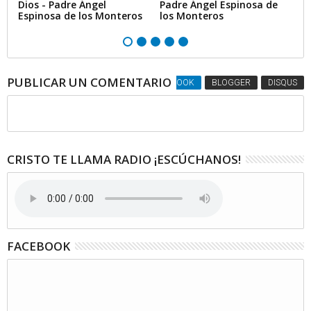
de
Dios - Padre Ángel
Padre Ángel Espinosa de
1
Espinosa de los Monteros
los Monteros
PUBLICAR UN COMENTARIO
FACEBOOK
BLOGGER
DISQUS
CRISTO TE LLAMA RADIO ¡ESCÚCHANOS!
FACEBOOK