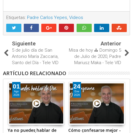
Etiquetas:
Padre Carlos Yepes
,
Videos
Siguiente
Anterior
5 de julio día de San
Misa de hoy ⛪ Domingo 5
Antonio María Zaccaria,
de Julio de 2020, Padre
Santo del Día - Tele VID
Mariusz Maka - Tele VID
ARTÍCULO RELACIONADO
01
24
Ago
Ene
2026
2026
da.
Ya no puedes hablar de
Cómo confesarse mejor -
Br