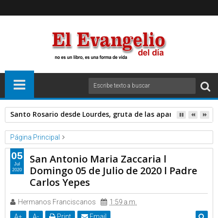
Santo Rosario desde Lourdes, gruta de las apariciones. Sáb
Página Principal
Padre Carlos Yepes
Videos
05
San Antonio Maria Zaccaria l
San Antonio Maria Zaccaria l Domingo 05 de Julio de 2020 l
Jul
Domingo 05 de Julio de 2020 l Padre
2020
Padre Carlos Yepes
Carlos Yepes
Hermanos Franciscanos
1:59 a.m.
A
+
A
-
Print
Email