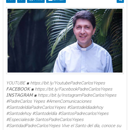
YOUTUBE ■ https://bit.ly/YoutubePadreCarlosYepes
𝖥𝖠𝖢𝖤𝖡𝖮𝖮𝖪 ■ https://bit.ly/FacebookPadreCarlosYepes
𝖨𝖭𝖲𝖳𝖠𝖦𝖱𝖠𝖬 ■ https://bit.ly/InstagramPadreCarlosYepes
#PadreCarlos Yepes #AmenComunicaciones
#SantodeldíaPadreCarlosYepes #Santodeldiadehoy
#Santodehoy #Santodeldía #SantosPadrecarlosYepes
#Especialesde SantosPadreCarlosYepes
#SantidadPadreCarlosYepes Vive el Santo del día, conoce su