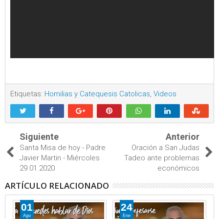
Etiquetas:
Homilias y Catequesis Catolicas
,
Videos
Siguiente
Anterior
Santa Misa de hoy - Padre
Oración a San Judas
Javier Martin - Miércoles
Tadeo ante problemas
29.01.2020
económicos
ARTÍCULO RELACIONADO
01
24
Ago
Ene