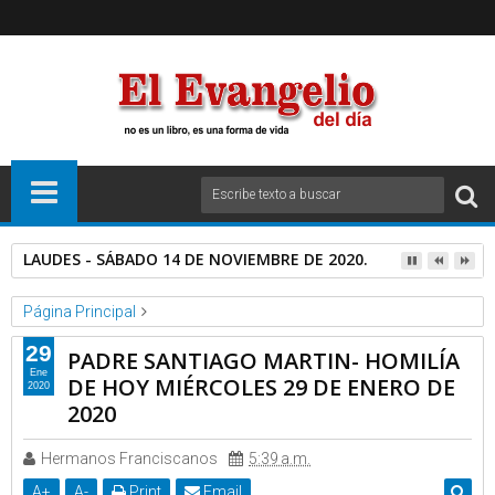
LAUDES - SÁBADO 14 DE NOVIEMBRE DE 2020.
Página Principal
Homilias y Catequesis Catolicas
Videos
29
PADRE SANTIAGO MARTIN- HOMILÍA
PADRE SANTIAGO MARTIN- HOMILÍA DE HOY MIÉRCOLES 29 DE
Ene
DE HOY MIÉRCOLES 29 DE ENERO DE
2020
ENERO DE 2020
2020
Hermanos Franciscanos
5:39 a.m.
A
+
A
-
Print
Email