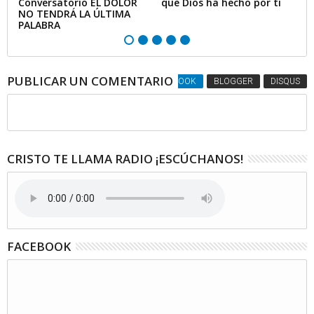
Conversatorio EL DOLOR
que Dios ha hecho por ti
mi
NO TENDRÁ LA ÚLTIMA
PALABRA
PUBLICAR UN COMENTARIO
FACEBOOK
BLOGGER
DISQUS
CRISTO TE LLAMA RADIO ¡ESCÚCHANOS!
FACEBOOK