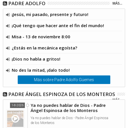
PADRE ADOLFO
MÁS...
¡Jesús, mi pasado, presente y futuro!
¡Qué tengo que hacer ante el fin del mundo!
Misa - 13 de noviembre 8:00
¿Estás en la mecánica egoísta?
¡Dios no habla a gritos!
No des la mitad, ¡dalo todo!
Más sobre Padre Adolfo Güemes
PADRE ÁNGEL ESPINOZA DE LOS MONTEROS
MÁS...
Ya no puedes hablar de Dios - Padre
1-8-2026
Ángel Espinosa de los Monteros
Ya no puedes hablar de Dios - Padre Ángel Espinosa
de los Monteros