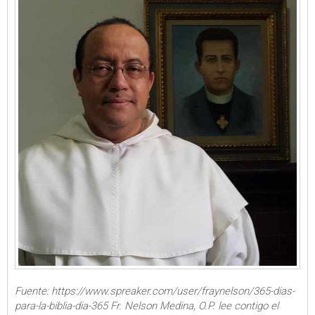
Fuente: https://www.spreaker.com/user/fraynelson/365-dias-
para-la-biblia-dia-365 Fr. Nelson Medina, O.P. lee contigo el