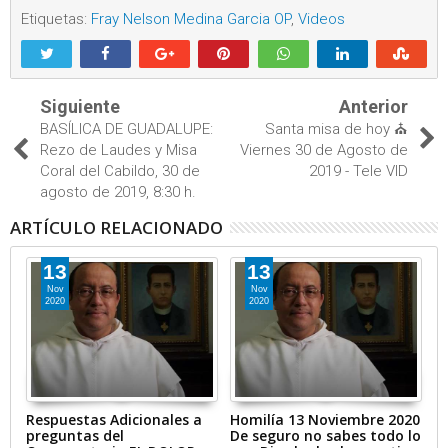
Etiquetas:
Fray Nelson Medina Garcia OP
,
Videos
Siguiente
Anterior
BASÍLICA DE GUADALUPE:
Santa misa de hoy ⛪
Rezo de Laudes y Misa
Viernes 30 de Agosto de
Coral del Cabildo, 30 de
2019 - Tele VID
agosto de 2019, 8:30 h.
ARTÍCULO RELACIONADO
13
13
Nov
Nov
2020
2020
s,
Respuestas Adicionales a
Homilía 13 Noviembre 2020
Mi
preguntas del
De seguro no sabes todo lo
P