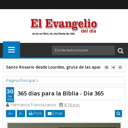
Santo Rosario desde Lourdes, gruta de las apariciones. Sáb
Página Principal
Fray Nelson Medina Garcia OP
Videos
30
365 dias para la Biblia - Dia 365
365 dias para la Biblia - Dia 365
Ago
2019
Hermanos Franciscanos
8:16 a.m.
A
+
A
-
Print
Email