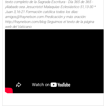
texto completo de la Sagrada Escritura - Día 365 de 365 -
¡Alabado sea Jesucristo! Malaquías Eclesiástico 51,13-30 *
Juan 3,16-21 Formación católica todos los días:
amigos@fraynelson.com Predicación y más oración:
http://fraynelson.com/blog Seguimos el texto de la página
web del Vaticano.