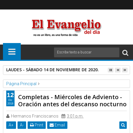
LAUDES - SÁBADO 14 DE NOVIEMBRE DE 2020.
Página Principal
Homilias y Catequesis Catolicas
Videos
12
Completas - Miércoles de Adviento -
Completas - Miércoles de Adviento - Oración antes del descanso
Dic
Oración antes del descanso nocturno
2018
nocturno
Hermanos Franciscanos
3:01 p.m.
A
+
A
-
Print
Email