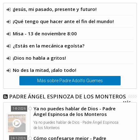
¡Jesús, mi pasado, presente y futuro!
¡Qué tengo que hacer ante el fin del mundo!
Misa - 13 de noviembre 8:00
¿Estás en la mecánica egoísta?
¡Dios no habla a gritos!
No des la mitad, ¡dalo todo!
Más sobre Padre Adolfo Güemes
PADRE ÁNGEL ESPINOZA DE LOS MONTEROS
MÁS...
Ya no puedes hablar de Dios - Padre
1-8-2026
Ángel Espinosa de los Monteros
Ya no puedes hablar de Dios - Padre Ángel Espinosa
de los Monteros
Cómo confesarse mejor - Padre
24-1-2026