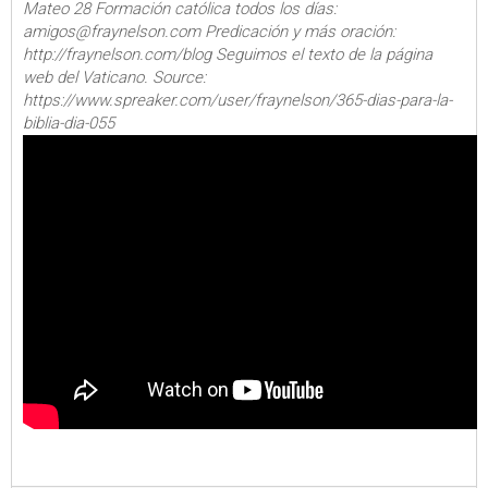
Mateo 28 Formación católica todos los días:
amigos@fraynelson.com Predicación y más oración:
http://fraynelson.com/blog Seguimos el texto de la página
web del Vaticano. Source:
https://www.spreaker.com/user/fraynelson/365-dias-para-la-
biblia-dia-055