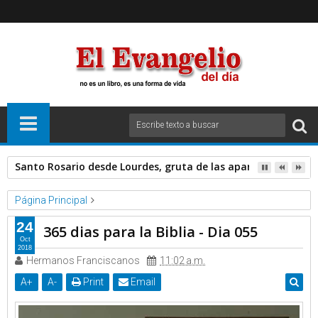
Santo Rosario desde Lourdes, gruta de las apariciones. Sáb
Página Principal
Fray Nelson Medina Garcia OP
Videos
24
365 dias para la Biblia - Dia 055
365 dias para la Biblia - Dia 055
Oct
2018
Hermanos Franciscanos
11:02 a.m.
A
+
A
-
Print
Email