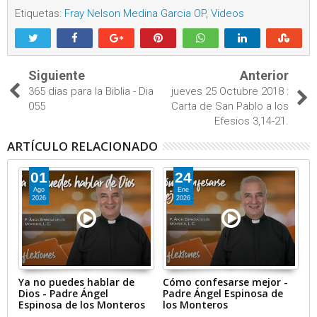
Etiquetas:
Fray Nelson Medina Garcia OP
,
Videos
Siguiente
Anterior
365 dias para la Biblia - Dia
jueves 25 Octubre 2018 :
055
Carta de San Pablo a los
Efesios 3,14-21.
ARTÍCULO RELACIONADO
01
24
Ago
Ene
2026
2026
Ya no puedes hablar de
Cómo confesarse mejor -
Br
Dios - Padre Ángel
Padre Ángel Espinosa de
1
Espinosa de los Monteros
los Monteros