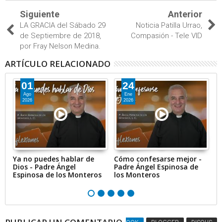
Siguiente
Anterior
LA GRACIA del Sábado 29
Noticia Patilla Urrao,
de Septiembre de 2018,
Compasión - Tele VID
por Fray Nelson Medina.
ARTÍCULO RELACIONADO
01
24
Ago
Ene
2026
2026
Ya no puedes hablar de
Cómo confesarse mejor -
Br
Dios - Padre Ángel
Padre Ángel Espinosa de
1
Espinosa de los Monteros
los Monteros