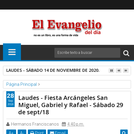
LAUDES - SÁBADO 14 DE NOVIEMBRE DE 2020.
Página Principal
Homilias y Catequesis Catolicas
Videos
28
Laudes - Fiesta Arcángeles San
Laudes - Fiesta Arcángeles San Miguel, Gabriel y Rafael - Sábado
Sep
Miguel, Gabriel y Rafael - Sábado 29
2018
29 de sept/18
de sept/18
Hermanos Franciscanos
4:40 p.m.
A
+
A
-
Print
Email