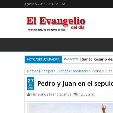
Agosto 6, 2026
06:48:31 PM
Santo Rosario de
NOTICIAS DE ÚLTIMA HORA
13-11-2020
Página Principal
Evangelio meditado
Pedro y Juan 
27
Pedro y Juan en el sepul
Dic
2014
Hermanos Franciscanos
12:03 a.m.