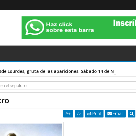
sde Lourdes, gruta de las apariciones. Sábado 14 de Noviembre 
en el sepulcro
cro
A
+
A
-
Print
Email