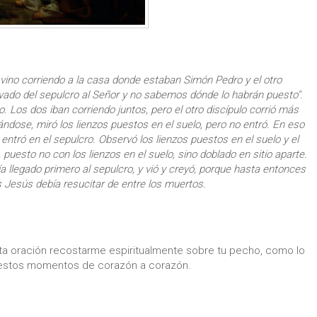
vino corriendo a la casa donde estaban Simón Pedro y el otro
levado del sepulcro al Señor y no sabemos dónde lo habrán puesto".
o. Los dos iban corriendo juntos, pero el otro discípulo corrió más
nándose, miró los lienzos puestos en el suelo, pero no entró. En eso
entró en el sepulcro. Observó los lienzos puestos en el suelo y el
puesto no con los lienzos en el suelo, sino doblado en sitio aparte.
ía llegado primero al sepulcro, y vió y creyó, porque hasta entonces
s Jesús debía resucitar de entre los muertos.
ta oración recostarme espiritualmente sobre tu pecho, como lo
te estos momentos de corazón a corazón.