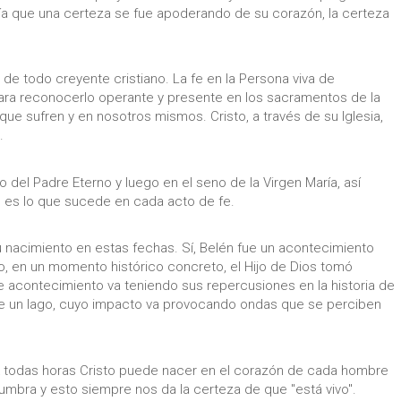
ía que una certeza se fue apoderando de su corazón, la certeza
n de todo creyente cristiano. La fe en la Persona viva de
 para reconocerlo operante y presente en los sacramentos de la
ue sufren y en nosotros mismos. Cristo, a través de su Iglesia,
.
 del Padre Eterno y luego en el seno de la Virgen María, así
 es lo que sucede en cada acto de fe.
u nacimiento en estas fechas. Sí, Belén fue un acontecimiento
, en un momento histórico concreto, el Hijo de Dios tomó
te acontecimiento va teniendo sus repercusiones en la historia de
e un lago, cuyo impacto va provocando ondas que se perciben
 A todas horas Cristo puede nacer en el corazón de cada hombre
lumbra y esto siempre nos da la certeza de que "está vivo".