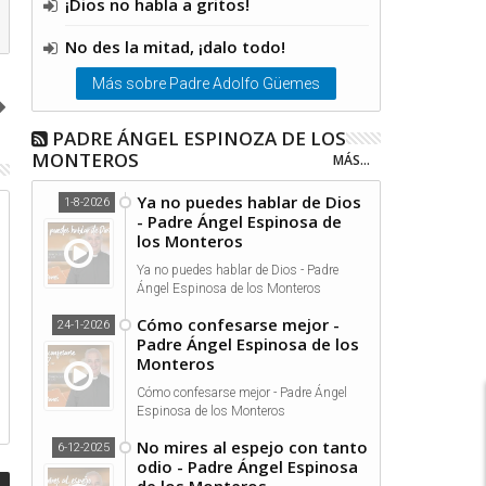
¡Dios no habla a gritos!
No des la mitad, ¡dalo todo!
Más sobre Padre Adolfo Güemes
PADRE ÁNGEL ESPINOZA DE LOS
MONTEROS
MÁS...
Ya no puedes hablar de Dios
1-8-2026
09
09
- Padre Ángel Espinosa de
los Monteros
Nov
Nov
2020
2020
Ya no puedes hablar de Dios - Padre
Ángel Espinosa de los Monteros
Cómo confesarse mejor -
24-1-2026
Padre Ángel Espinosa de los
Monteros
¿Lo hago porque me lo piden o
¿Lo hago porque me lo pi
Cómo confesarse mejor - Padre Ángel
porque amo?
porque amo?
Espinosa de los Monteros
No mires al espejo con tanto
6-12-2025
odio - Padre Ángel Espinosa