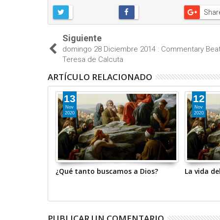
Shar
Siguiente
domingo 28 Diciembre 2014 : Commentary Bea
Teresa de Calcuta
ARTÍCULO RELACIONADO
13
12
Nov
Nov
2020
2020
orazón a Dios
¿Qué tanto buscamos a Dios?
La vida d
PUBLICAR UN COMENTARIO