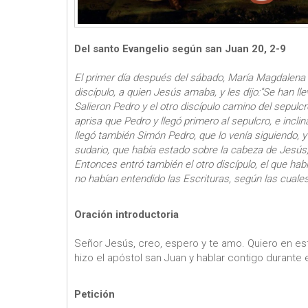
Del santo Evangelio según san Juan 20, 2-9
El primer día después del sábado, María Magdalena 
discípulo, a quien Jesús amaba, y les dijo:"Se han l
Salieron Pedro y el otro discípulo camino del sepulcr
aprisa que Pedro y llegó primero al sepulcro, e incli
llegó también Simón Pedro, que lo venía siguiendo, y 
sudario, que había estado sobre la cabeza de Jesús, 
Entonces entró también el otro discípulo, el que hab
no habían entendido las Escrituras, según las cuale
Oración introductoria
Señor Jesús, creo, espero y te amo. Quiero en es
hizo el apóstol san Juan y hablar contigo duran
Petición