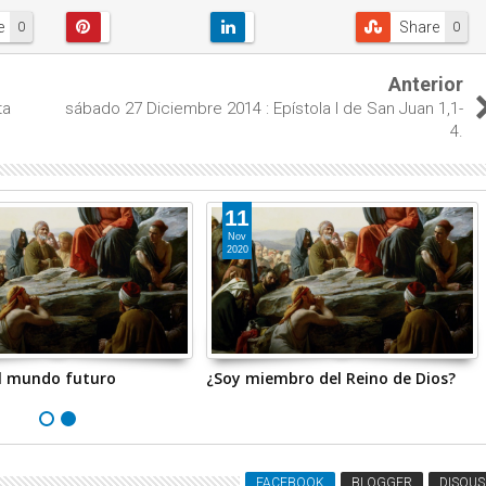
e
Share
0
0
Anterior
ta
sábado 27 Diciembre 2014 : Epístola I de San Juan 1,1-
4.
11
Nov
2020
el mundo futuro
¿Soy miembro del Reino de Dios?
FACEBOOK
BLOGGER
DISQUS