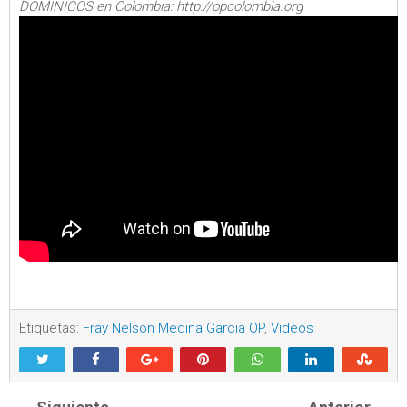
DOMINICOS en Colombia: http://opcolombia.org
Etiquetas:
Fray Nelson Medina Garcia OP
,
Videos