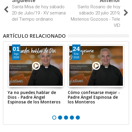
Siguiente
Anterior
Santa Misa de hoy sábado
Santo Rosario de hoy
20 de Julio/19 - XV semana
sábado 20 julio 2019,
del Tiempo ordinario
Misterios Gozosos - Tele
VID
ARTÍCULO RELACIONADO
01
24
Ago
Ene
2026
2026
Ya no puedes hablar de
Cómo confesarse mejor -
Br
Dios - Padre Ángel
Padre Ángel Espinosa de
1
Espinosa de los Monteros
los Monteros