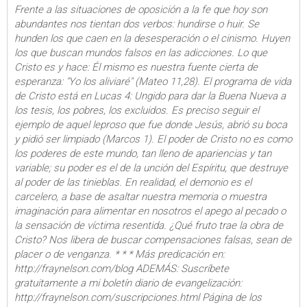
Frente a las situaciones de oposición a la fe que hoy son
abundantes nos tientan dos verbos: hundirse o huir. Se
hunden los que caen en la desesperación o el cinismo. Huyen
los que buscan mundos falsos en las adicciones. Lo que
Cristo es y hace: Él mismo es nuestra fuente cierta de
esperanza: "Yo los aliviaré" (Mateo 11,28). El programa de vida
de Cristo está en Lucas 4: Ungido para dar la Buena Nueva a
los tesis, los pobres, los excluidos. Es preciso seguir el
ejemplo de aquel leproso que fue donde Jesús, abrió su boca
y pidió ser limpiado (Marcos 1). El poder de Cristo no es como
los poderes de este mundo, tan lleno de apariencias y tan
variable; su poder es el de la unción del Espíritu, que destruye
al poder de las tinieblas. En realidad, el demonio es el
carcelero, a base de asaltar nuestra memoria o muestra
imaginación para alimentar en nosotros el apego al pecado o
la sensación de víctima resentida. ¿Qué fruto trae la obra de
Cristo? Nos libera de buscar compensaciones falsas, sean de
placer o de venganza. * * * Más predicación en:
http://fraynelson.com/blog ADEMÁS: Suscríbete
gratuitamente a mi boletín diario de evangelización:
http://fraynelson.com/suscripciones.html Página de los