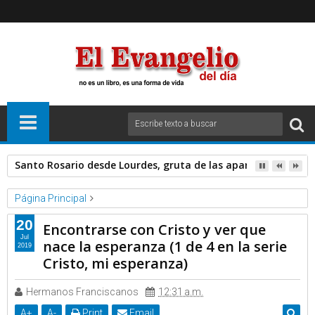
Santo Rosario desde Lourdes, gruta de las apariciones. Sáb
Página Principal
Fray Nelson Medina Garcia OP
Videos
20
Encontrarse con Cristo y ver que
Encontrarse con Cristo y ver que nace la esperanza (1 de 4 en la
Jul
nace la esperanza (1 de 4 en la serie
2019
serie Cristo, mi esperanza)
Cristo, mi esperanza)
Hermanos Franciscanos
12:31 a.m.
A
+
A
-
Print
Email