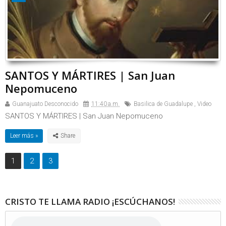
SANTOS Y MÁRTIRES | San Juan
Nepomuceno
Guanajuato Desconocido
11:40 a.m.
Basilica de Guadalupe
,
Video
SANTOS Y MÁRTIRES | San Juan Nepomuceno
Leer más »
1
2
3
CRISTO TE LLAMA RADIO ¡ESCÚCHANOS!