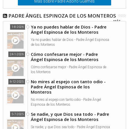
Más sobre Padre Adolfo Güemes
PADRE ÁNGEL ESPINOZA DE LOS MONTEROS
MÁS...
Ya no puedes hablar de Dios - Padre
1-8-2026
Ángel Espinosa de los Monteros
Ya no puedes hablar de Dios - Padre Ángel Espinosa
de los Monteros
Cómo confesarse mejor - Padre
24-1-2026
Ángel Espinosa de los Monteros
Cómo confesarse mejor - Padre Ángel Espinosa de
los Monteros
No mires al espejo con tanto odio -
6-12-2025
Padre Ángel Espinosa de los
Monteros
No mires al espejo con tanto odio - Padre Ángel
Espinosa de los Monteros
Se nadie, y que Dios sea todo - Padre
5-7-2025
Ángel Espinosa de los Monteros
Se nadie, y que Dios sea todo - Padre Ángel Espinosa