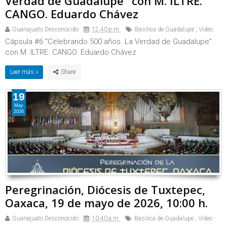
Verdad de Guadalupe" con M. ILTRE.
CANGO. Eduardo Chávez
Guanajuato Desconocido
12:40 p.m.
Basilica de Guadalupe
,
Video
Cápsula #6 "Celebrando 500 años. La Verdad de Guadalupe"
con M. ILTRE. CANGO. Eduardo Chávez
Leer más »
19
May
2026
Peregrinación, Diócesis de Tuxtepec,
Oaxaca, 19 de mayo de 2026, 10:00 h.
Guanajuato Desconocido
10:40 a.m.
Basilica de Guadalupe
,
Video