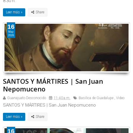
8:30 h.
Leer más »
16
May
2026
SANTOS Y MÁRTIRES | San Juan
Nepomuceno
Guanajuato Desconocido
11:40 a.m.
Basilica de Guadalupe
,
Video
SANTOS Y MÁRTIRES | San Juan Nepomuceno
Leer más »
16