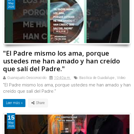
May
2026
"El Padre mismo los ama, porque
ustedes me han amado y han creído
que salí del Padre."
Guanajuato Desconocido
10:40 a.m.
Basilica de Guadalupe
,
Video
"El Padre mismo los ama, porque ustedes me han amado y han
creído que salí del Padre."
Leer más »
15
May
2026