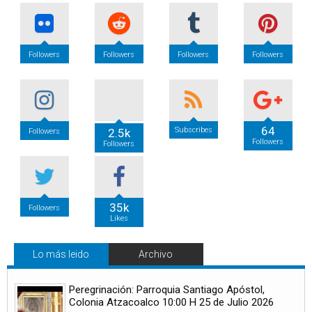
Followers
Followers
Followers
Followers
64
Subscribes
2.5k
Followers
Followers
Followers
35k
Followers
Likes
Lo más leido
Archivo
Peregrinación: Parroquia Santiago Apóstol,
Colonia Atzacoalco 10:00 H 25 de Julio 2026