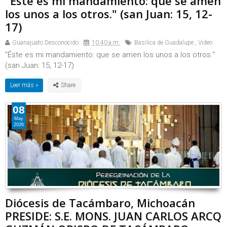
"Éste es mi mandamiento: que se amen
los unos a los otros." (san Juan: 15, 12-
17)
Guanajuato Desconocido
10:40 a.m.
Basilica de Guadalupe
,
Video
"Éste es mi mandamiento: que se amen los unos a los otros."
(san Juan: 15, 12-17)
Leer más »
08
May
2026
Diócesis de Tacámbaro, Michoacán
PRESIDE: S.E. MONS. JUAN CARLOS ARCQ