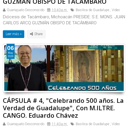
GUZMÁN OBISPO DE TACÁMBARO
Guanajuato Desconocido
10:40 a.m.
Basilica de Guadalupe
,
Video
Diócesis de Tacámbaro, Michoacán PRESIDE: S.E. MONS. JUAN
CARLOS ARCQ GUZMÁN OBISPO DE TACÁMBARO
Leer más »
06
May
2026
CÁPSULA # 4, "Celebrando 500 años. La
Verdad de Guadalupe", Con M.ILTRE.
CANGO. Eduardo Chávez
Guanajuato Desconocido
11:40 a.m.
Basilica de Guadalupe
,
Video