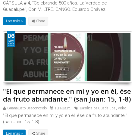
CÁPSULA # 4, "Celebrando 500 años. La Verdad de
Guadalupe", Con M.ILTRE. CANGO. Eduardo Chávez
Leer más »
06
May
2026
"El que permanece en mí y yo en él, ése
da fruto abundante." (san Juan: 15, 1-8)
Guanajuato Desconocido
10:40 a.m.
Basilica de Guadalupe
,
Video
"El que permanece en mí y yo en él, ése da fruto abundante."
(san Juan: 15, 1-8)
Leer más »