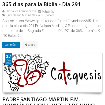
365 dias para la Biblia - Dia 291
Hermanos Franciscanos
8:44 a.m.
Fray Nelson Medina Garcia OP
,
Videos
Source: https://www.spreaker.com/user/fraynelson/365-dias-
para-la-biblia-dia-291 Fr. Nelson Medina, O.P. lee contigo el texto
completo de la Sagrada Escritura - Día 291 de 365 Jeremías 9-
-10 Eclesiá...
Leer más »
17
Jun
2019
PADRE SANTIAGO MARTIN F.M. -