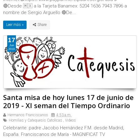
🔴Desde 🇲🇽 a la Tarjeta Banamex: 5204 1636 7943 7896 a
nombre de Sergio Arguello 🔴De...
Leer más »
17
Jun
2019
Santa misa de hoy lunes 17 de junio de
2019 - XI seman del Tiempo Ordinario
Hermanos Franciscanos
4:53 a.m.
Homilias y Catequesis Catolicas
,
Videos
Celebrante: padre Jacobo Hernández F.M. desde Madrid,
España. Franciscanos de María - MAGNIFICAT TV