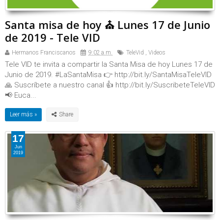
Santa misa de hoy ⛪ Lunes 17 de Junio
de 2019 - Tele VID
Hermanos Franciscanos
9:02 a.m.
TeleVid
,
Videos
Tele VID te invita a compartir la Santa Misa de hoy Lunes 17 de
Junio de 2019. #LaSantaMisa 👉 http://bit.ly/SantaMisaTeleVID
🙏 Suscríbete a nuestro canal 👍 http://bit.ly/SuscribeteTeleVID
📢 Euca...
Leer más »
17
Jun
2019