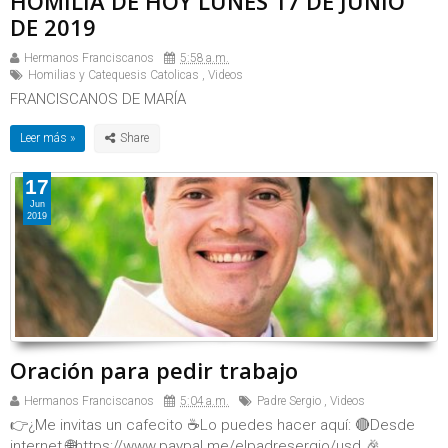
HOMILÍA DE HOY LUNES 17 DE JUNIO
DE 2019
Hermanos Franciscanos
5:58 a.m.
Homilias y Catequesis Catolicas
,
Videos
FRANCISCANOS DE MARÍA
Leer más »
17
Jun
2019
Oración para pedir trabajo
Hermanos Franciscanos
5:04 a.m.
Padre Sergio
,
Videos
👉¿Me invitas un cafecito ☕Lo puedes hacer aquí: 🔴Desde
internet 🌐https://www.paypal.me/elpadresergio/usd 🎉